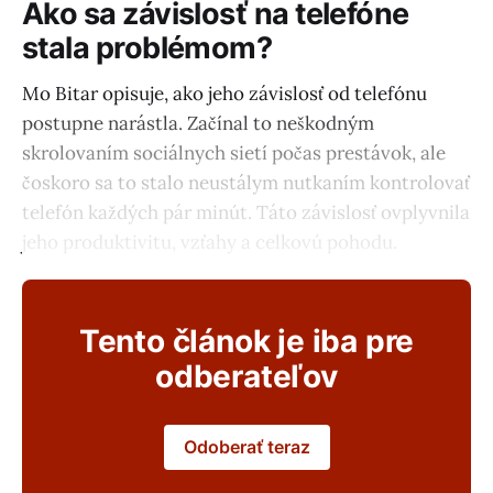
Ako sa závislosť na telefóne
stala problémom?
Mo Bitar opisuje, ako jeho závislosť od telefónu
postupne narástla. Začínal to neškodným
skrolovaním sociálnych sietí počas prestávok, ale
čoskoro sa to stalo neustálym nutkaním kontrolovať
telefón každých pár minút. Táto závislosť ovplyvnila
jeho produktivitu, vzťahy a celkovú pohodu.
Tento článok je iba pre
odberateľov
Odoberať teraz