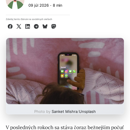
09 júl 2026
8 min
Zdieľaj tento článok na sociálnych sieťach
Facebook
X
LinkedIn
Telegram
Bluesky
Mastodon
Photo by
Sanket Mishra
/
Unsplash
V posledných rokoch sa stáva čoraz bežnejším počuť