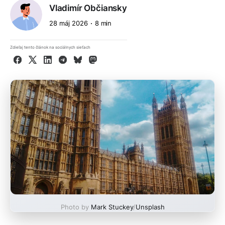
Vladimír Občiansky
28 máj 2026
8 min
Zdieľaj tento článok na sociálnych sieťach
Facebook
X
LinkedIn
Telegram
Bluesky
Mastodon
Photo by
Mark Stuckey
/
Unsplash