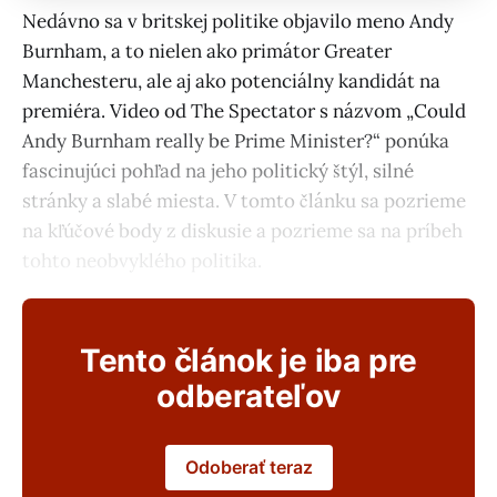
Nedávno sa v britskej politike objavilo meno Andy
Burnham, a to nielen ako primátor Greater
Manchesteru, ale aj ako potenciálny kandidát na
premiéra. Video od The Spectator s názvom „Could
Andy Burnham really be Prime Minister?“ ponúka
fascinujúci pohľad na jeho politický štýl, silné
stránky a slabé miesta. V tomto článku sa pozrieme
na kľúčové body z diskusie a pozrieme sa na príbeh
tohto neobvyklého politika.
Tento článok je iba pre
odberateľov
Odoberať teraz