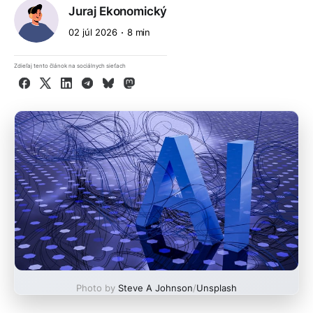
Juraj Ekonomický
02 júl 2026
8 min
Zdieľaj tento článok na sociálnych sieťach
Facebook
X
LinkedIn
Telegram
Bluesky
Mastodon
Photo by
Steve A Johnson
/
Unsplash