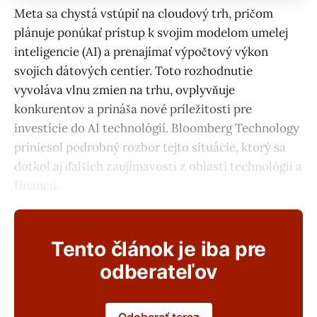
Meta sa chystá vstúpiť na cloudový trh, pričom
plánuje ponúkať prístup k svojim modelom umelej
inteligencie (AI) a prenajímať výpočtový výkon
svojich dátových centier. Toto rozhodnutie
vyvoláva vlnu zmien na trhu, ovplyvňuje
konkurentov a prináša nové príležitosti pre
investície do AI technológií. Bloomberg Technology
priniesol podrobný rozbor tejto situácie, ktorý sa
dotkol aj ďalších zaujímavostí z oblasti technológií a
financií.
Tento článok je iba pre
odberateľov
Odoberať teraz