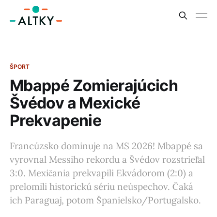
ŠPORT
Mbappé Zomierajúcich
Švédov a Mexické
Prekvapenie
Francúzsko dominuje na MS 2026! Mbappé sa
vyrovnal Messiho rekordu a Švédov rozstrieľal
3:0. Mexičania prekvapili Ekvádorom (2:0) a
prelomili historickú sériu neúspechov. Čaká
ich Paraguaj, potom Španielsko/Portugalsko.