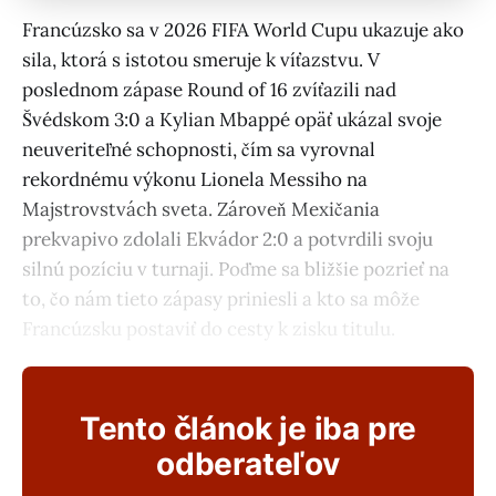
Francúzsko sa v 2026 FIFA World Cupu ukazuje ako
sila, ktorá s istotou smeruje k víťazstvu. V
poslednom zápase Round of 16 zvíťazili nad
Švédskom 3:0 a Kylian Mbappé opäť ukázal svoje
neuveriteľné schopnosti, čím sa vyrovnal
rekordnému výkonu Lionela Messiho na
Majstrovstvách sveta. Zároveň Mexičania
prekvapivo zdolali Ekvádor 2:0 a potvrdili svoju
silnú pozíciu v turnaji. Poďme sa bližšie pozrieť na
to, čo nám tieto zápasy priniesli a kto sa môže
Francúzsku postaviť do cesty k zisku titulu.
Tento článok je iba pre
odberateľov