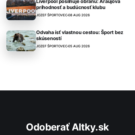
Liverpool posilňuje obranu: Araújova
príhodnosť a budúcnosť klubu
JOZEF ŠPORTOVEC
08 AUG 2026
Odvaha ísť vlastnou cestou: Šport bez
skúseností
JOZEF ŠPORTOVEC
05 AUG 2026
Odoberať Altky.sk