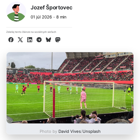
Jozef Športovec
01 júl 2026
8 min
Zdieľaj tento článok na sociálnych sieťach
Facebook
X
LinkedIn
Telegram
Bluesky
Mastodon
Photo by
David Vives
/
Unsplash