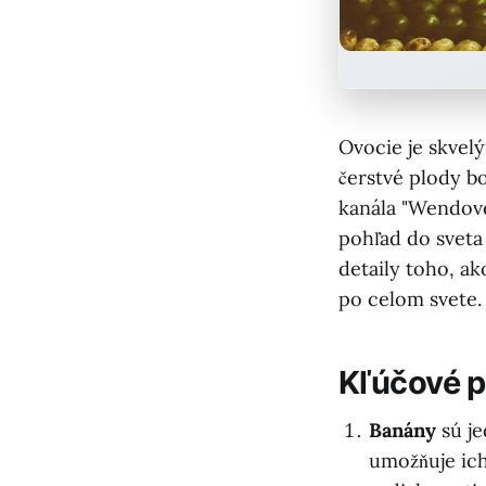
Ovocie je skvel
čerstvé plody bo
kanála "Wendove
pohľad do sveta
detaily toho, ak
po celom svete.
Kľúčové 
Banány
sú je
umožňuje ich