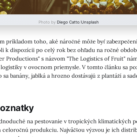
Photo by
Diego Catto
/
Unsplash
ým príkladom toho, aké náročné môže byť zabezpečeni
li k dispozícii po celý rok bez ohľadu na ročné obdob
r Productions" s názvom "The Logistics of Fruit" nám
 logistiky v ovocnom priemysle. V tomto článku sa p
o sa banány, jablká a hrozno dostávajú z plantáží a s
poznatky
dnoduché na pestovanie v tropických klimatických 
 celoročnú produkciu. Najväčšou výzvou je ich distrib