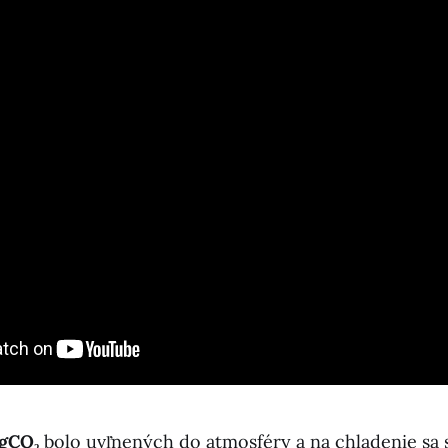
 gCO₂
bolo uvľnených do atmosféry a na chladenie sa 