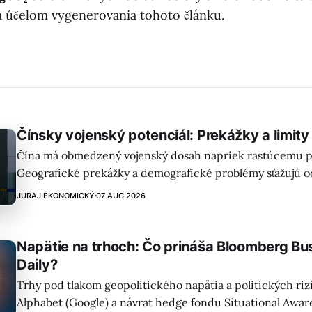
 účelom vygenerovania tohoto článku.
Čínsky vojenský potenciál: Prekážky a limity
Čína má obmedzený vojenský dosah napriek rastúcemu p
Geografické prekážky a demografické problémy sťažujú 
na ktorom je Čína historicky závislá. Konflikt s Iránom odh
JURAJ EKONOMICKÝ
07 AUG 2026
Západu voči čínskym dodávkam energie.
Napätie na trhoch: Čo prináša Bloomberg B
Daily?
Trhy pod tlakom geopolitického napätia a politických riz
Alphabet (Google) a návrat hedge fondu Situational Awar