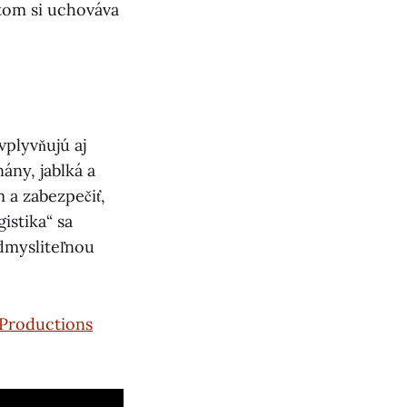
itom si uchováva
vplyvňujú aj
ány, jablká a
 a zabezpečiť,
istika“ sa
dmysliteľnou
Productions