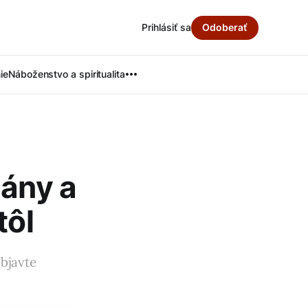
Prihlásiť sa
Odoberať
ie
Náboženstvo a spiritualita
nány a
tôl
Objavte