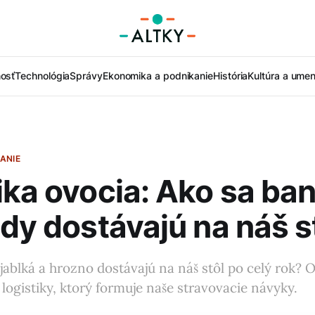
nosť
Technológia
Správy
Ekonomika a podnikanie
História
Kultúra a umen
ANIE
ika ovocia: Ako sa ba
ody dostávajú na náš s
jablká a hrozno dostávajú na náš stôl po celý rok? 
 logistiky, ktorý formuje naše stravovacie návyky.