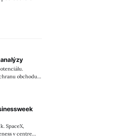
 analýzy
otenciálu.
ochranu obchodu,
alil zraniteľnosť
usinessweek
ík. SpaceX,
eness v centre