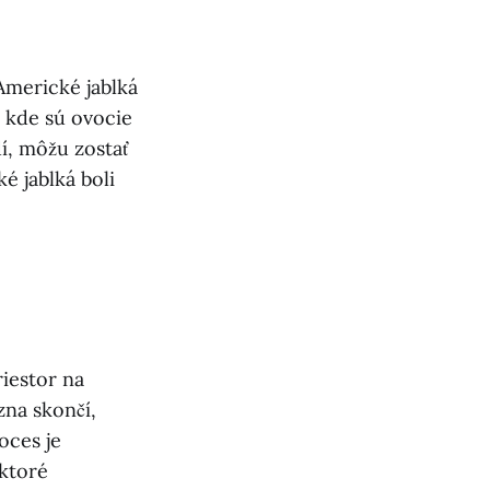
Americké jablká
, kde sú ovocie
í, môžu zostať
é jablká boli
riestor na
na skončí,
oces je
ktoré