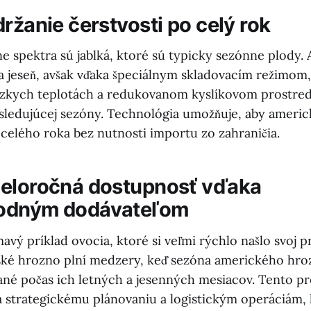
ržanie čerstvosti po celý rok
e spektra sú jablká, ktoré sú typicky sezónne plody. 
na jeseň, avšak vďaka špeciálnym skladovacím režimom
zkych teplotách a redukovanom kyslíkovom prostred
asledujúcej sezóny. Technológia umožňuje, aby americk
celého roka bez nutnosti importu zo zahraničia.
eloročná dostupnosť vďaka
odným dodávateľom
avý príklad ovocia, ktoré si veľmi rýchlo našlo svoj p
ské hrozno plní medzery, keď sezóna amerického hroz
rané počas ich letných a jesenných mesiacov. Tento pr
strategickému plánovaniu a logistickým operáciám, 