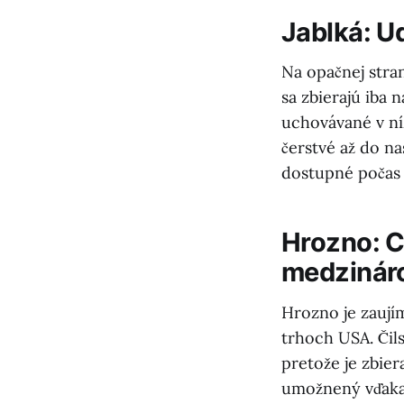
Jablká: Ud
Na opačnej stran
sa zbierajú iba 
uchovávané v ní
čerstvé až do n
dostupné počas 
Hrozno: C
medzinár
Hrozno je zaujím
trhoch USA. Čil
pretože je zbie
umožnený vďaka 