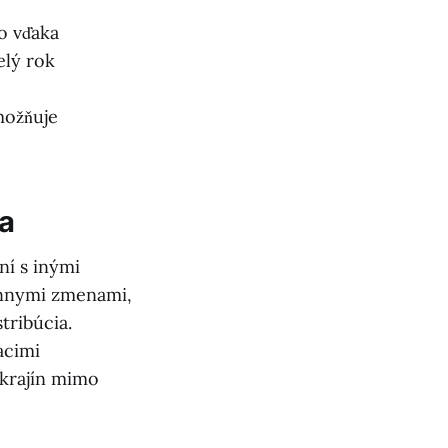
o vďaka
elý rok
možňuje
ia
ní s inými
ónnymi zmenami,
tribúcia.
acimi
 krajín mimo