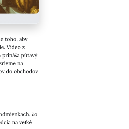
e toho, aby
ie. Video z
 prináša pútavý
ozrieme na
adov do obchodov
podmienkach, čo
úcia na veľké