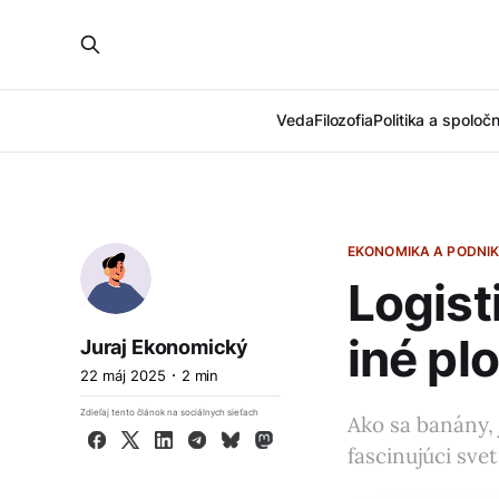
Veda
Filozofia
Politika a spoloč
EKONOMIKA A PODNIK
Logist
iné pl
Juraj Ekonomický
22 máj 2025
2 min
Zdieľaj tento článok na sociálnych sieťach
Ako sa banány, 
Facebook
X
LinkedIn
Telegram
Bluesky
Mastodon
fascinujúci svet