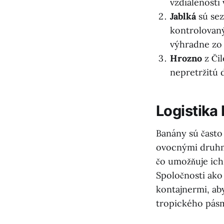
vzdialenosti
Jablká
sú sez
kontrolovan
výhradne zo 
Hrozno
z Či
nepretržitú 
Logistika
Banány sú často
ovocnými druhmi
čo umožňuje ich
Spoločnosti ako 
kontajnermi, ab
tropického pás