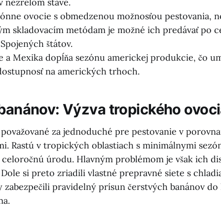
 v nezrelom stave.
ónne ovocie s obmedzenou možnosťou pestovania, n
ým skladovacím metódam je možné ich predávať po c
Spojených štátov.
le a Mexika dopĺňa sezónu americkej produkcie, čo u
dostupnosť na amerických trhoch.
 banánov: Výzva tropického ovoc
 považované za jednoduché pre pestovanie v porovna
. Rastú v tropických oblastiach s minimálnymi sez
 celoročnú úrodu. Hlavným problémom je však ich dis
Dole si preto zriadili vlastné prepravné siete s chladi
y zabezpečili pravidelný prísun čerstvých banánov do
ma.