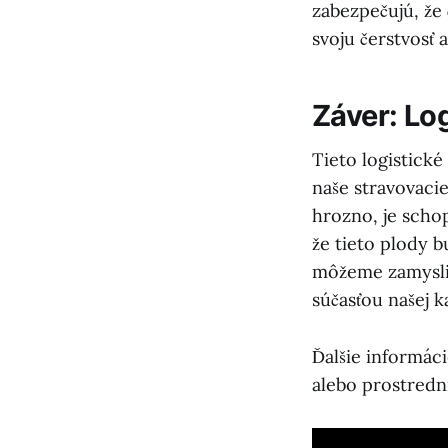
zabezpečujú, že
svoju čerstvosť
Záver: Lo
Tieto logistické
naše stravovaci
hrozno, je scho
že tieto plody b
môžeme zamyslie
súčasťou našej k
Ďalšie informáci
alebo prostredn