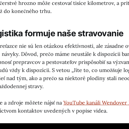
 čerstvé hrozno môže cestovať tisíce kilometrov, a pr
 až do konečného trhu.
gistika formuje naše stravovanie
 reťazce nie sú len otázkou efektívnosti, ale zásadne o
e návyky. Dôvod, prečo máme neustále k dispozícii ban
pnosť prepravcov a pestovateľov prispôsobiť sa výzvam
udú vždy k dispozícii. S vetou „Jíte to, co umožňuje log
ť nad tým, ako a prečo sa niektoré plodiny stali neo
aždodennej stravy.
e a zdroje môžete nájsť na
YouTube kanáli Wendover 
íctvom kontaktov uvedených v popise videa.