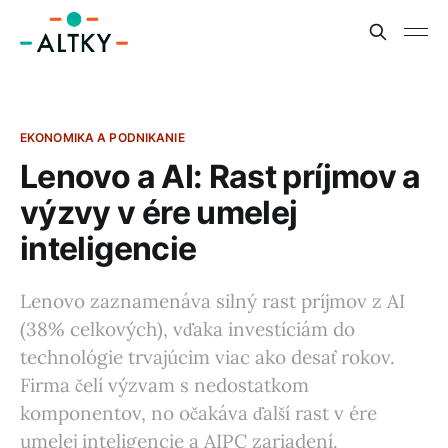
EKONOMIKA A PODNIKANIE
Lenovo a AI: Rast príjmov a
výzvy v ére umelej
inteligencie
Lenovo zaznamenáva silný rast príjmov z AI
(38% celkových), vďaka investíciám do
technológie trvajúcim viac ako desať rokov.
Firma čelí výzvam s nedostatkom
komponentov, no očakáva ďalší rast v ére
umelej inteligencie a AIPC zariadení.