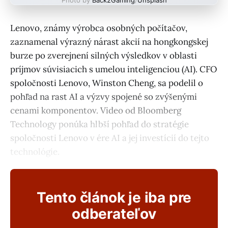
Lenovo, známy výrobca osobných počítačov,
zaznamenal výrazný nárast akcií na hongkongskej
burze po zverejnení silných výsledkov v oblasti
príjmov súvisiacich s umelou inteligenciou (AI). CFO
spoločnosti Lenovo, Winston Cheng, sa podelil o
pohľad na rast AI a výzvy spojené so zvýšenými
cenami komponentov. Video od Bloomberg
Technology ponúka hlbší pohľad do stratégie
spoločnosti Lenovo v ére AI a jej investícií do tejto
technológie.
Tento článok je iba pre
odberateľov