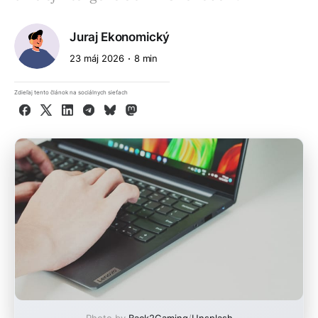
Juraj Ekonomický
23 máj 2026
8 min
Zdieľaj tento článok na sociálnych sieťach
Facebook
X
LinkedIn
Telegram
Bluesky
Mastodon
Photo by
Back2Gaming
/
Unsplash