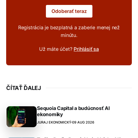
Odoberať teraz
Registrácia je bezplatná a zaberie menej než
minútu.
Už máte účet?
Prihlásiť sa
ČÍTAŤ ĎALEJ
Sequoia Capital a budúcnosť AI
ekonomiky
JURAJ EKONOMICKÝ
09 AUG 2026