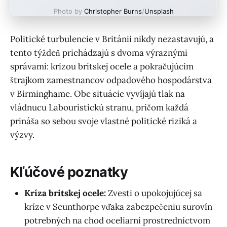
Photo by
Christopher Burns
/
Unsplash
Politické turbulencie v Británii nikdy nezastavujú, a
tento týždeň prichádzajú s dvoma výraznými
správami: krízou britskej ocele a pokračujúcim
štrajkom zamestnancov odpadového hospodárstva
v Birminghame. Obe situácie vyvíjajú tlak na
vládnucu Labouristickú stranu, pričom každá
prináša so sebou svoje vlastné politické riziká a
výzvy.
Kľúčové poznatky
Kríza britskej ocele:
Zvesti o upokojujúcej sa
kríze v Scunthorpe vďaka zabezpečeniu surovín
potrebných na chod oceliarní prostredníctvom