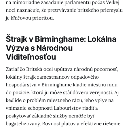
na mimoriadne zasadanie parlamentu počas Veľkej
noci naznačuje, že pretrvávanie britského priemyslu
je kľúčovou prioritou.
Štrajk v Birminghame: Lokálna
Výzva s Národnou
Viditeľnosťou
Zatiaľ čo Britská oceľ upútava národnú pozornosť,
lokálny štrajk zamestnancov odpadového
hospodárstva v Birminghame kladie miestnu radu
do pozície, ktorá ju môže stáť dôveru verejnosti. Aj
keď ide o problém miestneho rázu, jeho vplyv na
vnímanie schopnosti Labouristov riadiť a
poskytovať základné služby nemôže byť
bagatelizovaný. Rovnosť platov a efektívne riešenie