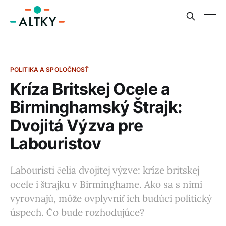
POLITIKA A SPOLOČNOSŤ
Kríza Britskej Ocele a
Birminghamský Štrajk:
Dvojitá Výzva pre
Labouristov
Labouristi čelia dvojitej výzve: kríze britskej
ocele i štrajku v Birminghame. Ako sa s nimi
vyrovnajú, môže ovplyvniť ich budúci politický
úspech. Čo bude rozhodujúce?