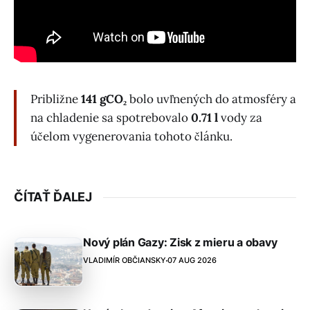
Približne
141 gCO₂
bolo uvľnených do atmosféry a
na chladenie sa spotrebovalo
0.71 l
vody za
účelom vygenerovania tohoto článku.
ČÍTAŤ ĎALEJ
Nový plán Gazy: Zisk z mieru a obavy
VLADIMÍR OBČIANSKY
07 AUG 2026