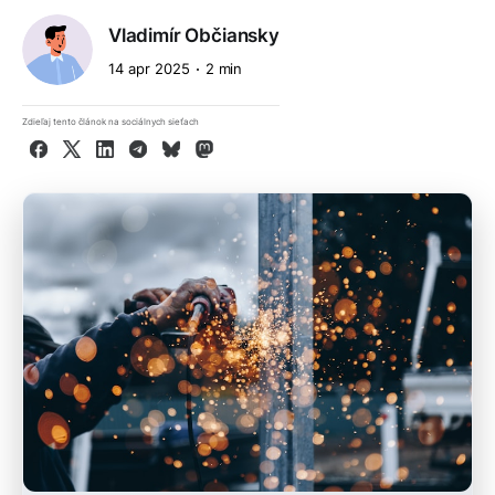
Vladimír Občiansky
14 apr 2025
2 min
Zdieľaj tento článok na sociálnych sieťach
Facebook
X
LinkedIn
Telegram
Bluesky
Mastodon