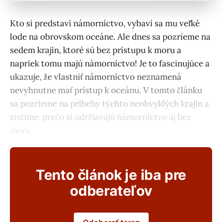
Kto si predstaví námorníctvo, vybaví sa mu veľké
lode na obrovskom oceáne. Ale dnes sa pozrieme na
sedem krajín, ktoré sú bez prístupu k moru a
napriek tomu majú námorníctvo! Je to fascinujúce a
ukazuje, že vlastniť námorníctvo neznamená
nevyhnutne mať prístup k oceánu. V tomto článku
sa pozrieme na príbehy týchto neobvyklých krajín a
zistíme, prečo si udržiavajú námorníctvo aj bez
mora.
Tento článok je iba pre
odberateľov