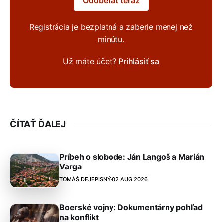
Odoberať teraz
Registrácia je bezplatná a zaberie menej než
minútu.
Už máte účet?
Prihlásiť sa
ČÍTAŤ ĎALEJ
Príbeh o slobode: Ján Langoš a Marián
Varga
TOMÁŠ DEJEPISNÝ
02 AUG 2026
Boerské vojny: Dokumentárny pohľad
na konflikt