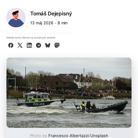
Tomáš Dejepisný
13 máj 2026
8 min
Zdieľaj tento článok na sociálnych sieťach
Facebook
X
LinkedIn
Telegram
Bluesky
Mastodon
Photo by
Francesco Albertazzi
/
Unsplash