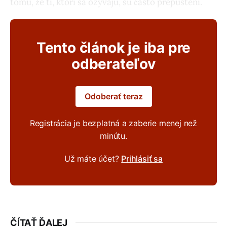
tomu, že tí, ktorí sa ozývajú, sú často prepustení.
Tento článok je iba pre
odberateľov
Odoberať teraz
Registrácia je bezplatná a zaberie menej než
minútu.
Už máte účet?
Prihlásiť sa
ČÍTAŤ ĎALEJ