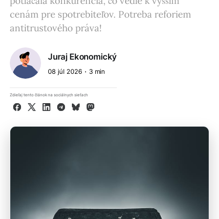
potláčala konkurencia, čo vedie k vyšším
cenám pre spotrebiteľov. Potreba reforiem
antitrustového práva!
Juraj Ekonomický
08 júl 2026
3 min
Zdieľaj tento článok na sociálnych sieťach
Facebook
X
LinkedIn
Telegram
Bluesky
Mastodon