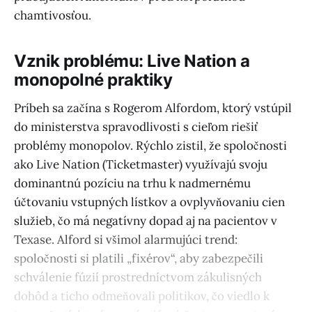
chamtivosťou.
Vznik problému: Live Nation a
monopolné praktiky
Príbeh sa začína s Rogerom Alfordom, ktorý vstúpil
do ministerstva spravodlivosti s cieľom riešiť
problémy monopolov. Rýchlo zistil, že spoločnosti
ako Live Nation (Ticketmaster) využívajú svoju
dominantnú pozíciu na trhu k nadmernému
účtovaniu vstupných lístkov a ovplyvňovaniu cien
služieb, čo má negatívny dopad aj na pacientov v
Texase. Alford si všimol alarmujúci trend:
spoločnosti si platili „fixérov“, aby zabezpečili
schválenie fúzií prostredníctvom zákulisných
dohôd a ticho odmeňovali politikov, čo viedlo k