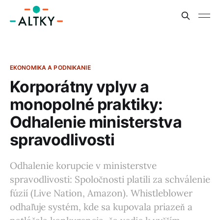
EKONOMIKA A PODNIKANIE
Korporátny vplyv a
monopolné praktiky:
Odhalenie ministerstva
spravodlivosti
Odhalenie korupcie v ministerstve
spravodlivosti: Spoločnosti platili za schválenie
fúzií (Live Nation, Amazon). Whistleblower
odhaľuje systém, kde sa kupovala priazeň a