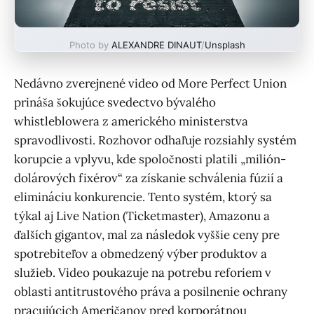
Photo by
ALEXANDRE DINAUT
/
Unsplash
Nedávno zverejnené video od More Perfect Union
prináša šokujúce svedectvo bývalého
whistleblowera z amerického ministerstva
spravodlivosti. Rozhovor odhaľuje rozsiahly systém
korupcie a vplyvu, kde spoločnosti platili „milión-
dolárových fixérov“ za získanie schválenia fúzií a
elimináciu konkurencie. Tento systém, ktorý sa
týkal aj Live Nation (Ticketmaster), Amazonu a
ďalších gigantov, mal za následok vyššie ceny pre
spotrebiteľov a obmedzený výber produktov a
služieb. Video poukazuje na potrebu reforiem v
oblasti antitrustového práva a posilnenie ochrany
pracujúcich Američanov pred korporátnou