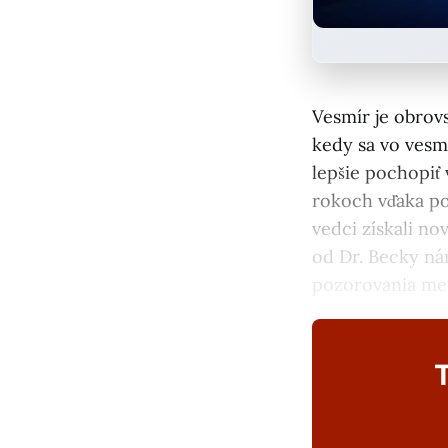
Vesmír je obrovs
kedy sa vo vesm
lepšie pochopiť 
rokoch vďaka p
vedci získali no
od Dr. Becky nám
pozorovania men
T