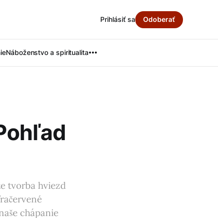
Prihlásiť sa
Odoberať
ie
Náboženstvo a spiritualita
 Pohľad
že tvorba hviezd
fračervené
 naše chápanie