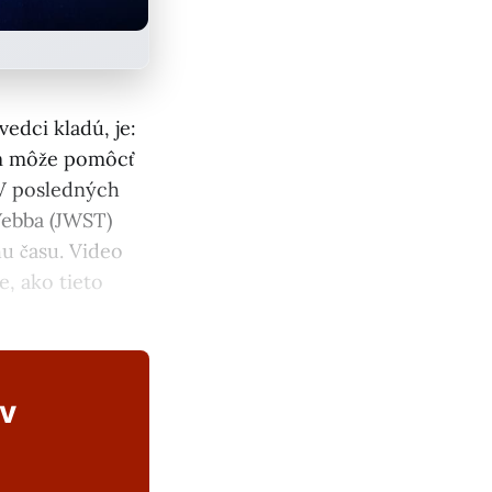
vedci kladú, je:
ám môže pomôcť
. V posledných
ebba (JWST)
hu času. Video
e, ako tieto
ov