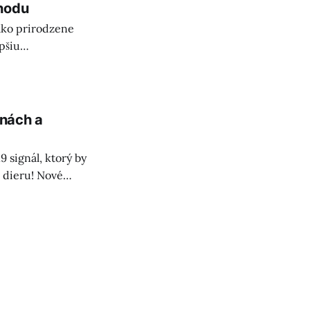
ohodu
ako prirodzene
pšiu
eu.
lnách a
 signál, ktorý by
 dieru! Nové
nie exotických