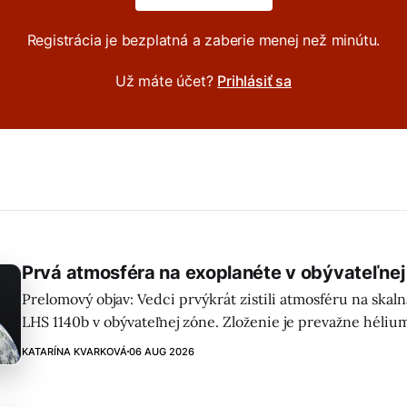
Registrácia je bezplatná a zaberie menej než minútu.
Už máte účet?
Prihlásiť sa
Prvá atmosféra na exoplanéte v obývateľnej
Prelomový objav: Vedci prvýkrát zistili atmosféru na skal
LHS 1140b v obývateľnej zóne. Zloženie je prevažne héliu
možný oxidovaný povrch a nové možnosti pre hľadanie ž
KATARÍNA KVARKOVÁ
06 AUG 2026