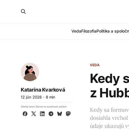
Veda
Filozofia
Politika a spoloč
VEDA
Kedy s
z Hub
Katarína Kvarková
12 jún 2026
8 min
Zdieľaj tento článok na sociálnych sieťach
Kedy sa formova
Facebook
X
LinkedIn
Telegram
Bluesky
Mastodon
dosiahla vrchol
údaje ukazujú 