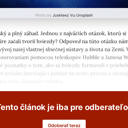
Photo by
Juskteez Vu
/
Unsplash
ký a plný záhad. Jednou z najväčších otázok, ktorú si 
íre začali tvoriť hviezdy? Odpoveď na túto otázku n
vývoj našej vlastnej slnečnej sústavy a života na Zemi
ozorovaniam pomocou teleskopov Hubble a Jamesa W
vé poznatky o tom, ako sa hviezdy formovali v priebe
 prináša fascinujúci pohľad na tento proces a ukazuj
ia naše chápanie vesmíru.
ento článok je iba pre odberateľ
Odoberať teraz