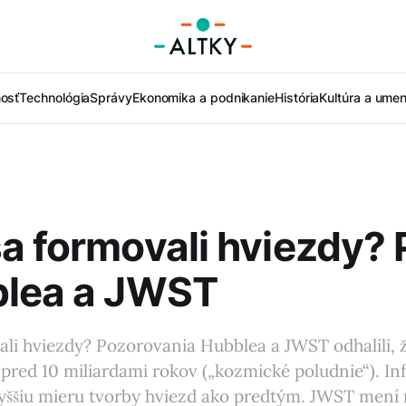
nosť
Technológia
Správy
Ekonomika a podnikanie
História
Kultúra a umen
a formovali hviezdy?
blea a JWST
li hviezdy? Pozorovania Hubblea a JWST odhalili, 
 pred 10 miliardami rokov („kozmické poludnie“). In
vyššiu mieru tvorby hviezd ako predtým. JWST mení