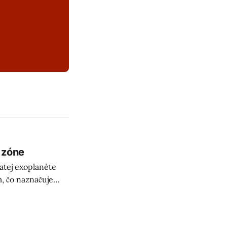
 zóne
natej exoplanéte
m, čo naznačuje
ivota mimo Zeme!