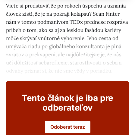
Viete si predstaviť, že po rokoch úspechu a uznania
človek zistí, že je na pokraji kolapsu? Sean Finter
nám v tomto podmanivom TEDx prednese rozpráva
príbeh o tom, ako sa aj za lesklou fasádou kariéry
môže skrývať vnútorné vyhorenie. Jeho cesta od
umývača riadu po globálneho konzultanta je plná
zvratov a prekvapení, ale najdôležitejšie je, že nás
učí dôležitosť sebareflexie, starostlivosti o seba a
odvahy priznať si, že nie sme vždy v poriadku.
Tento článok je iba pre
odberateľov
Odoberať teraz