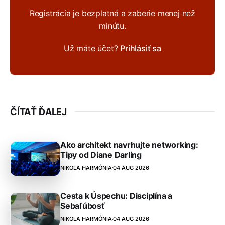
Registrácia je bezplatná a zaberie menej než
minútu.
Už máte účet?
Prihlásiť sa
ČÍTAŤ ĎALEJ
Ako architekt navrhujte networking:
Tipy od Diane Darling
NIKOLA HARMÓNIA
04 AUG 2026
Cesta k Úspechu: Disciplína a
Sebaľúbosť
NIKOLA HARMÓNIA
04 AUG 2026