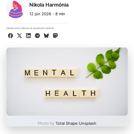
Nikola Harmónia
12 jún 2026
8 min
Zdieľaj tento článok na sociálnych sieťach
Facebook
X
LinkedIn
Telegram
Bluesky
Mastodon
Photo by
Total Shape
/
Unsplash