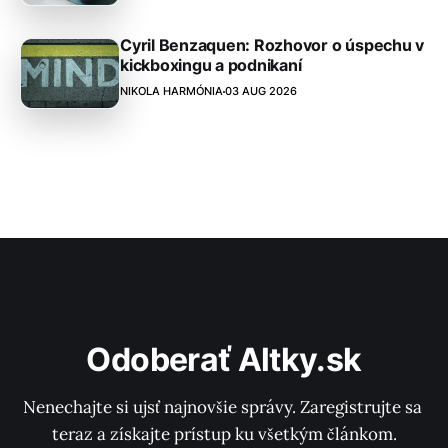
Cyril Benzaquen: Rozhovor o úspechu v
kickboxingu a podnikaní
NIKOLA HARMÓNIA
03 AUG 2026
Odoberať Altky.sk
Nenechajte si ujsť najnovšie správy. Zaregistrujte sa 
teraz a získajte prístup ku všetkým článkom.