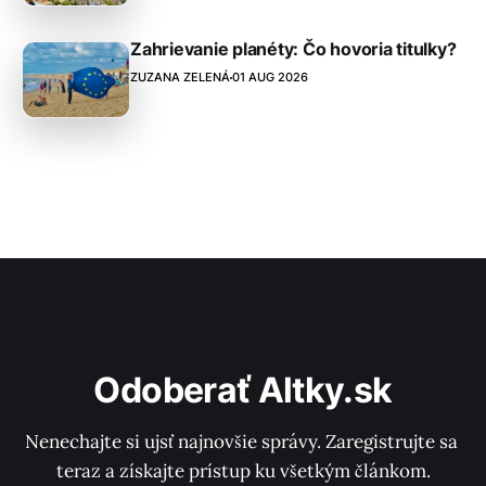
Zahrievanie planéty: Čo hovoria titulky?
ZUZANA ZELENÁ
01 AUG 2026
Odoberať Altky.sk
Nenechajte si ujsť najnovšie správy. Zaregistrujte sa 
teraz a získajte prístup ku všetkým článkom.