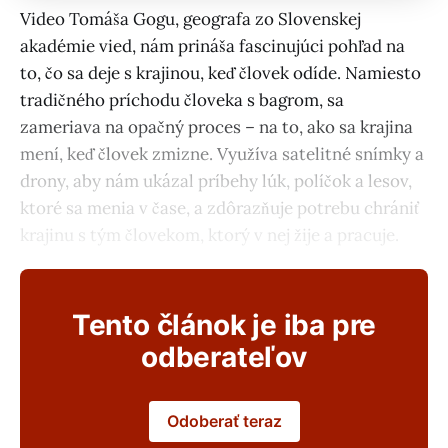
Video Tomáša Gogu, geografa zo Slovenskej
akadémie vied, nám prináša fascinujúci pohľad na
to, čo sa deje s krajinou, keď človek odíde. Namiesto
tradičného príchodu človeka s bagrom, sa
zameriava na opačný proces – na to, ako sa krajina
mení, keď človek zmizne. Využíva satelitné snímky a
drony, aby nám ukázal príbehy lúk, políčok a lesov,
ktoré sa menia v čase, a zdôrazňuje potrebu chrániť
krajinu s tým človekom, ktorý v nej žije a pracuje.
Tento článok je iba pre
odberateľov
Odoberať teraz