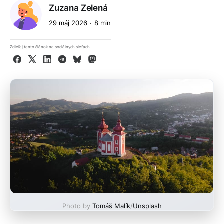
Zuzana Zelená
29 máj 2026
8 min
Zdieľaj tento článok na sociálnych sieťach
Facebook
X
LinkedIn
Telegram
Bluesky
Mastodon
Photo by
Tomáš Malík
/
Unsplash