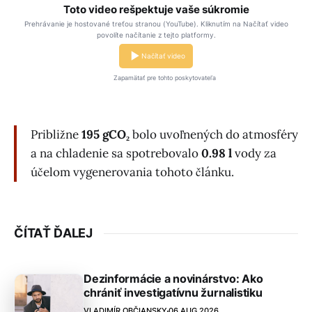
Toto video rešpektuje vaše súkromie
Prehrávanie je hostované treťou stranou (YouTube). Kliknutím na Načítať video
povolíte načítanie z tejto platformy.
Načítať video
Zapamätať pre tohto poskytovateľa
Približne
195 gCO₂
bolo uvoľnených do atmosféry
a na chladenie sa spotrebovalo
0.98 l
vody za
účelom vygenerovania tohoto článku.
ČÍTAŤ ĎALEJ
Dezinformácie a novinárstvo: Ako
chrániť investigatívnu žurnalistiku
VLADIMÍR OBČIANSKY
06 AUG 2026