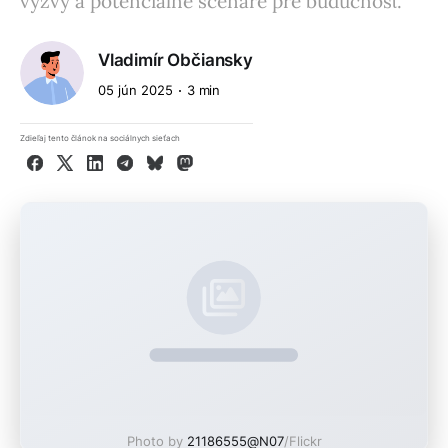
výzvy a potenciálne scenáre pre budúcnosť.
Vladimír Občiansky
05 jún 2025
3 min
Zdieľaj tento článok na sociálnych sieťach
Facebook
X
LinkedIn
Telegram
Bluesky
Mastodon
Photo by
21186555@N07
/Flickr