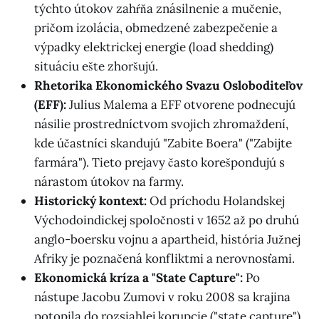
týchto útokov zahŕňa znásilnenie a mučenie,
pričom izolácia, obmedzené zabezpečenie a
výpadky elektrickej energie (load shedding)
situáciu ešte zhoršujú.
Rhetorika Ekonomického Svazu Osloboditeľov
(EFF):
Julius Malema a EFF otvorene podnecujú
násilie prostredníctvom svojich zhromaždení,
kde účastníci skandujú "Zabite Boera" ("Zabijte
farmára"). Tieto prejavy často korešpondujú s
nárastom útokov na farmy.
Historický kontext:
Od príchodu Holandskej
Východoindickej spoločnosti v 1652 až po druhú
anglo-boersku vojnu a apartheid, história Južnej
Afriky je poznačená konfliktmi a nerovnosťami.
Ekonomická kríza a "State Capture":
Po
nástupe Jacobu Zumovi v roku 2008 sa krajina
potopila do rozsiahlej korupcie ("state capture")