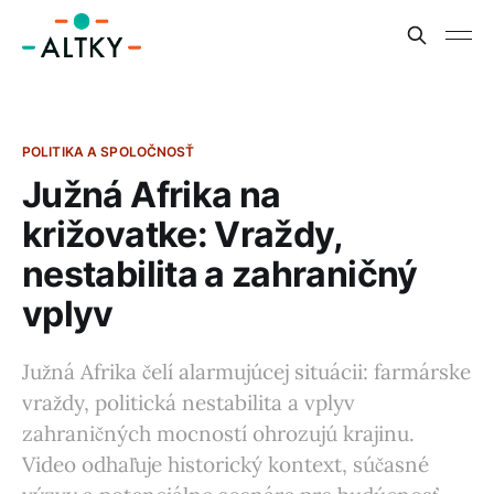
POLITIKA A SPOLOČNOSŤ
Južná Afrika na
križovatke: Vraždy,
nestabilita a zahraničný
vplyv
Južná Afrika čelí alarmujúcej situácii: farmárske
vraždy, politická nestabilita a vplyv
zahraničných mocností ohrozujú krajinu.
Video odhaľuje historický kontext, súčasné