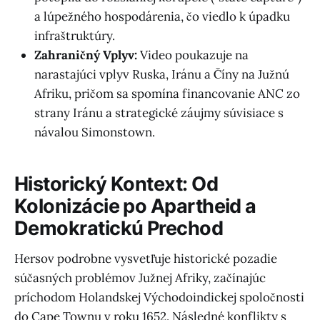
a lúpežného hospodárenia, čo viedlo k úpadku
infraštruktúry.
Zahraničný Vplyv:
Video poukazuje na
narastajúci vplyv Ruska, Iránu a Číny na Južnú
Afriku, pričom sa spomína financovanie ANC zo
strany Iránu a strategické záujmy súvisiace s
návalou Simonstown.
Historický Kontext: Od
Kolonizácie po Apartheid a
Demokratickú Prechod
Hersov podrobne vysvetľuje historické pozadie
súčasných problémov Južnej Afriky, začínajúc
príchodom Holandskej Východoindickej spoločnosti
do Cape Townu v roku 1652. Následné konflikty s