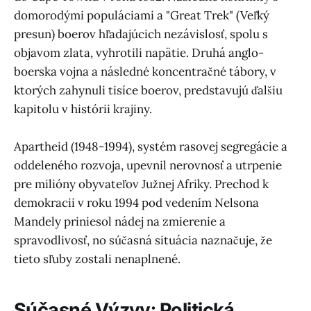
domorodými populáciami a "Great Trek" (Veľký
presun) boerov hľadajúcich nezávislosť, spolu s
objavom zlata, vyhrotili napätie. Druhá anglo-
boerska vojna a následné koncentračné tábory, v
ktorých zahynuli tisíce boerov, predstavujú ďalšiu
kapitolu v histórii krajiny.
Apartheid (1948-1994), systém rasovej segregácie a
oddeleného rozvoja, upevnil nerovnosť a utrpenie
pre milióny obyvateľov Južnej Afriky. Prechod k
demokracii v roku 1994 pod vedením Nelsona
Mandely priniesol nádej na zmierenie a
spravodlivosť, no súčasná situácia naznačuje, že
tieto sľuby zostali nenaplnené.
Súčasné Výzvy: Politická