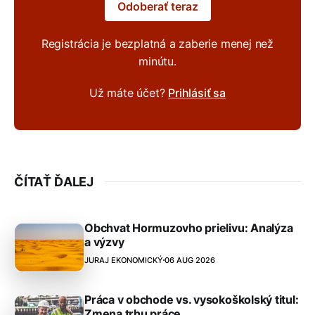
Odoberať teraz
Registrácia je bezplatná a zaberie menej než
minútu.
Už máte účet?
Prihlásiť sa
ČÍTAŤ ĎALEJ
Obchvat Hormuzovho prielivu: Analýza
a výzvy
JURAJ EKONOMICKÝ
06 AUG 2026
Práca v obchode vs. vysokoškolský titul:
Zmena trhu práce