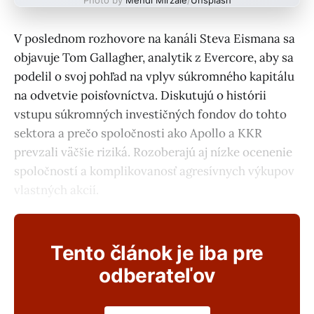
V poslednom rozhovore na kanáli Steva Eismana sa
objavuje Tom Gallagher, analytik z Evercore, aby sa
podelil o svoj pohľad na vplyv súkromného kapitálu
na odvetvie poisťovníctva. Diskutujú o histórii
vstupu súkromných investičných fondov do tohto
sektora a prečo spoločnosti ako Apollo a KKR
prevzali väčšie riziká. Rozoberajú aj nízke ocenenie
spoločností a komplikovanosť agresívnych výkupov
vlastných akcií.
Tento článok je iba pre
odberateľov