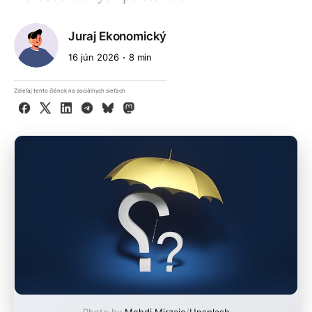
Juraj Ekonomický
16 jún 2026
8 min
Zdieľaj tento článok na sociálnych sieťach
Facebook
X
LinkedIn
Telegram
Bluesky
Mastodon
Photo by
Mehdi Mirzaie
/
Unsplash