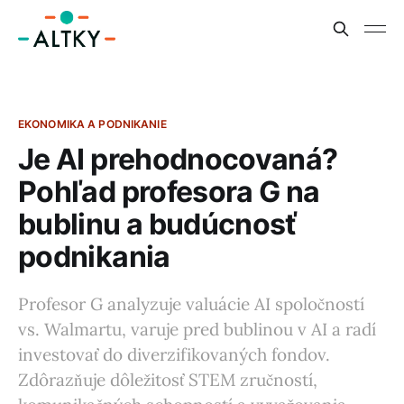
EKONOMIKA A PODNIKANIE
Je AI prehodnocovaná?
Pohľad profesora G na
bublinu a budúcnosť
podnikania
Profesor G analyzuje valuácie AI spoločností
vs. Walmartu, varuje pred bublinou v AI a radí
investovať do diverzifikovaných fondov.
Zdôrazňuje dôležitosť STEM zručností,