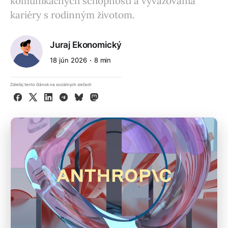
komunikačných schopností a vyvažovania
kariéry s rodinným životom.
Juraj Ekonomický
18 jún 2026
8 min
Zdieľaj tento článok na sociálnych sieťach
Facebook
X
LinkedIn
Telegram
Bluesky
Mastodon