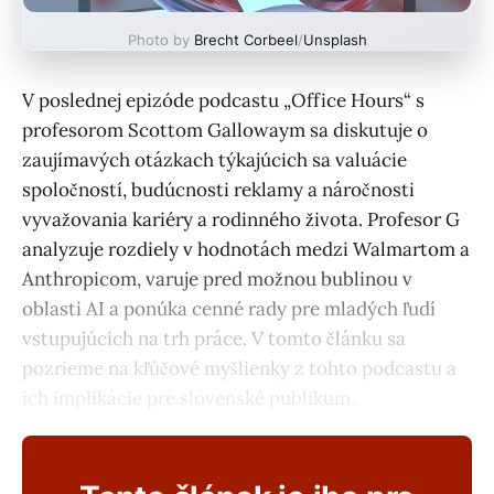
Photo by
Brecht Corbeel
/
Unsplash
V poslednej epizóde podcastu „Office Hours“ s
profesorom Scottom Gallowaym sa diskutuje o
zaujímavých otázkach týkajúcich sa valuácie
spoločností, budúcnosti reklamy a náročnosti
vyvažovania kariéry a rodinného života. Profesor G
analyzuje rozdiely v hodnotách medzi Walmartom a
Anthropicom, varuje pred možnou bublinou v
oblasti AI a ponúka cenné rady pre mladých ľudí
vstupujúcich na trh práce. V tomto článku sa
pozrieme na kľúčové myšlienky z tohto podcastu a
ich implikácie pre slovenské publikum.