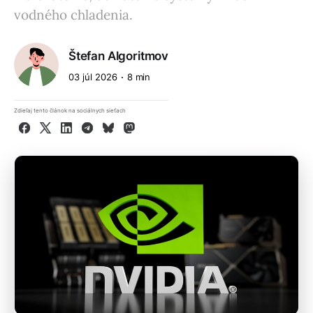
vodného chladenia.
Štefan Algoritmov
03 júl 2026
8 min
Zdieľaj tento článok na sociálnych sieťach
Facebook
X
LinkedIn
Telegram
Bluesky
Mastodon