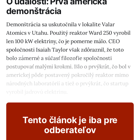
O udalosti: Prvá americká
demonštrácia
Demonštrácia sa uskutočnila v lokalite Valar
Atomics v Utahu. Použitý reaktor Ward 250 vyrobil
len 100 kW elektriny, čo je pomerne málo. CEO
spoločnosti Isaiah Taylor však zdôraznil, že toto
bolo zámerné a súčasť filozofie spoločnosti
postupovať malými krokmi. Išlo o prvýkrát, čo bol v
americkej pôde postavený pokročilý reaktor mimo
národných laboratórií a tiež o prvýkrát, čo startup
vyrobil jadrovú elektrinu.
Tento článok je iba pre
odberateľov