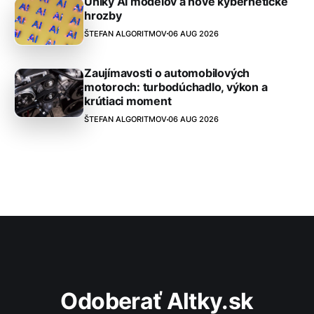
Úniky AI modelov a nové kybernetické
hrozby
ŠTEFAN ALGORITMOV
06 AUG 2026
Zaujímavosti o automobilových
motoroch: turbodúchadlo, výkon a
krútiaci moment
ŠTEFAN ALGORITMOV
06 AUG 2026
Odoberať Altky.sk