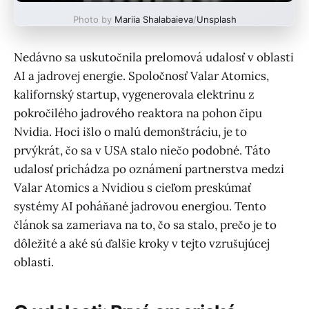
Photo by
Mariia Shalabaieva
/
Unsplash
Nedávno sa uskutočnila prelomová udalosť v oblasti
AI a jadrovej energie. Spoločnosť Valar Atomics,
kalifornský startup, vygenerovala elektrinu z
pokročilého jadrového reaktora na pohon čipu
Nvidia. Hoci išlo o malú demonštráciu, je to
prvýkrát, čo sa v USA stalo niečo podobné. Táto
udalosť prichádza po oznámení partnerstva medzi
Valar Atomics a Nvidiou s cieľom preskúmať
systémy AI poháňané jadrovou energiou. Tento
článok sa zameriava na to, čo sa stalo, prečo je to
dôležité a aké sú ďalšie kroky v tejto vzrušujúcej
oblasti.