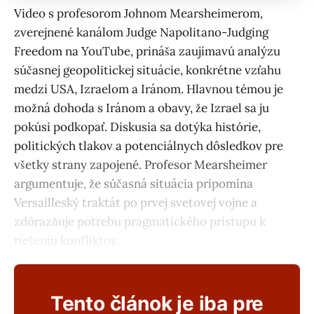
Video s profesorom Johnom Mearsheimerom,
zverejnené kanálom Judge Napolitano-Judging
Freedom na YouTube, prináša zaujímavú analýzu
súčasnej geopolitickej situácie, konkrétne vzťahu
medzi USA, Izraelom a Iránom. Hlavnou témou je
možná dohoda s Iránom a obavy, že Izrael sa ju
pokúsi podkopať. Diskusia sa dotýka histórie,
politických tlakov a potenciálnych dôsledkov pre
všetky strany zapojené. Profesor Mearsheimer
argumentuje, že súčasná situácia pripomína
Versailleský traktát po prvej svetovej vojne a
zdôrazňuje potrebu pragmatického prístupu k
riešeniu konfliktov.
Tento článok je iba pre