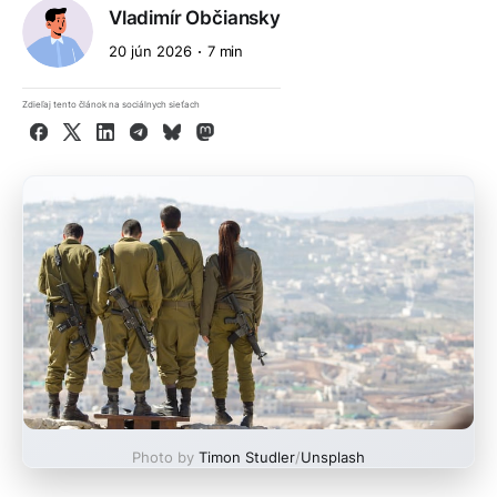
Vladimír Občiansky
20 jún 2026
7 min
Zdieľaj tento článok na sociálnych sieťach
Facebook
X
LinkedIn
Telegram
Bluesky
Mastodon
Photo by
Timon Studler
/
Unsplash