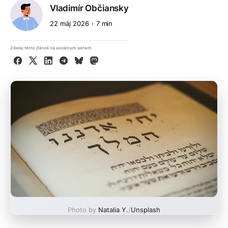
Vladimír Občiansky
22 máj 2026
7 min
Zdieľaj tento článok na sociálnych sieťach
Facebook
X
LinkedIn
Telegram
Bluesky
Mastodon
Photo by
Natalia Y.
/
Unsplash