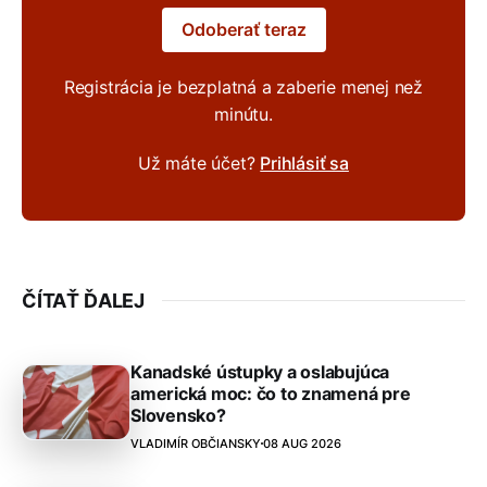
Odoberať teraz
Registrácia je bezplatná a zaberie menej než
minútu.
Už máte účet?
Prihlásiť sa
ČÍTAŤ ĎALEJ
Kanadské ústupky a oslabujúca
americká moc: čo to znamená pre
Slovensko?
VLADIMÍR OBČIANSKY
08 AUG 2026