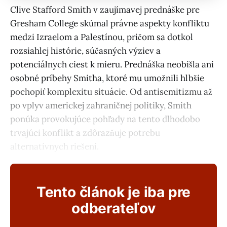
Clive Stafford Smith v zaujímavej prednáške pre
Gresham College skúmal právne aspekty konfliktu
medzi Izraelom a Palestínou, pričom sa dotkol
rozsiahlej histórie, súčasných výziev a
potenciálnych ciest k mieru. Prednáška neobišla ani
osobné príbehy Smitha, ktoré mu umožnili hlbšie
pochopiť komplexitu situácie. Od antisemitizmu až
po vplyv americkej zahraničnej politiky, Smith
ponúka provokujúce pohľady na tento dlhodobo
trvajúci konflikt a zdôrazňuje potrebu
alternatívnych riešení.
Tento článok je iba pre
odberateľov