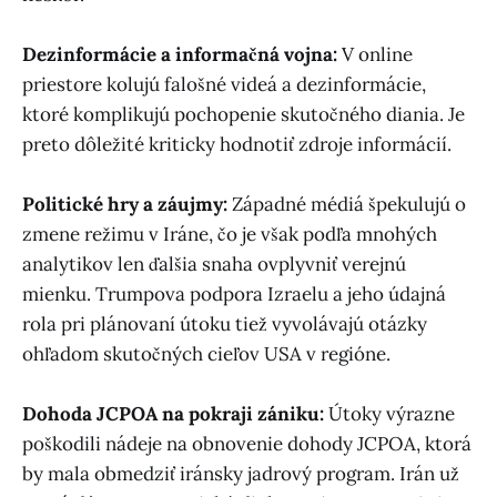
Dezinformácie a informačná vojna:
V online
priestore kolujú falošné videá a dezinformácie,
ktoré komplikujú pochopenie skutočného diania. Je
preto dôležité kriticky hodnotiť zdroje informácií.
Politické hry a záujmy:
Západné médiá špekulujú o
zmene režimu v Iráne, čo je však podľa mnohých
analytikov len ďalšia snaha ovplyvniť verejnú
mienku. Trumpova podpora Izraelu a jeho údajná
rola pri plánovaní útoku tiež vyvolávajú otázky
ohľadom skutočných cieľov USA v regióne.
Dohoda JCPOA na pokraji zániku:
Útoky výrazne
poškodili nádeje na obnovenie dohody JCPOA, ktorá
by mala obmedziť iránsky jadrový program. Irán už