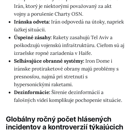
Irán, ktorý je niektorými považovaný za akt
vojny a porušenie Charty OSN.
Iránska odveta:
Irán odpovedá na útoky, napriek
ťažkej situácii.
Úspešné zásahy:
Rakety zasahujú Tel Aviv a
poškodzujú vojenskú infraštruktúru. Cieľom sú aj
izraelske ropné zariadenia v Haife.
Selhávajúce obranné systémy:
Iron Dome i
iránske protiraketové obrany majú problémy s
presnosťou, najmä pri stretnutí s
hypersonickými raketami.
Dezinformácie:
Šírenie dezinformácií a
falošných videí komplikuje pochopenie situácie.
Globálny ročný počet hlásených
incidentov a kontroverzií týkajúcich