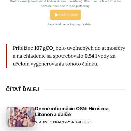
Prehrávanie je hostované treťou stranou (YouTube). Kliknutím na Načítať video
povolíte načítanie z tejto platformy.
Načítať video
Zapamätať pre tohto poskytovateľa
Približne
107 gCO₂
bolo uvoľnených do atmosféry
a na chladenie sa spotrebovalo
0.54 l
vody za
účelom vygenerovania tohoto článku.
ČÍTAŤ ĎALEJ
Denné informácie OSN: Hirošima,
Libanon a ďalšie
VLADIMÍR OBČIANSKY
07 AUG 2026