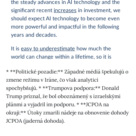
* **Politické pozadie:** Západné médiá špekulujú o
zmene režimu v Iráne, čo však analytici
spochybňujú. * **Trumpova podpora:** Donald
Trump priznal, že bol oboznámený s izraelskými
plánmi a vyjadril im podporu. * **JCPOA na
okraji:** Útoky zmarili nádeje na obnovenie dohody
JCPOA (jaderná dohoda).