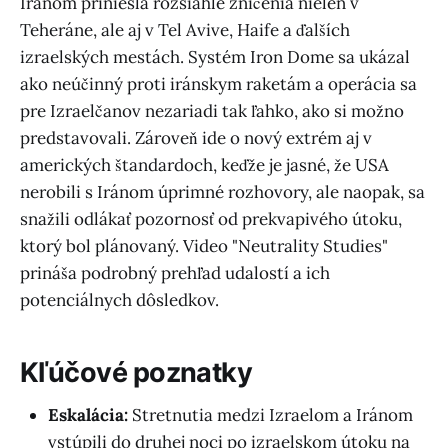
Iránom priniesla rozsiahle zničenia nielen v
Teheráne, ale aj v Tel Avive, Haife a ďalších
izraelských mestách. Systém Iron Dome sa ukázal
ako neúčinný proti iránskym raketám a operácia sa
pre Izraelčanov nezariadi tak ľahko, ako si možno
predstavovali. Zároveň ide o nový extrém aj v
amerických štandardoch, keďže je jasné, že USA
nerobili s Iránom úprimné rozhovory, ale naopak, sa
snažili odlákať pozornosť od prekvapivého útoku,
ktorý bol plánovaný. Video "Neutrality Studies"
prináša podrobný prehľad udalostí a ich
potenciálnych dôsledkov.
Kľúčové poznatky
Eskalácia:
Stretnutia medzi Izraelom a Iránom
vstúpili do druhej noci po izraelskom útoku na