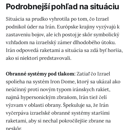
Podrobnejší pohľad na situáciu
Situácia sa prudko vyhrotila po tom, čo Izrael
podnikol úder na Irán. Európske krajiny vyzývajú k
zastaveniu bojov, ale ich postoj je skôr symbolický
vzhľadom na izraelský zámer dlhodobého útoku.
Irán odpovedá raketami a situácia sa zdá byť horšia,
ako si niektorí predstavovali.
Obranné systémy pod tlakom:
Zatiaľ čo Izrael
spolieha na systém Iron Dome, ktorý sa ukázal ako
neúčinný proti novým typom iránskych rakiet,
najmä hypersonickým zbraňom, Irán tiež čelí
výzvam v oblasti obrany. Špekuluje sa, že Irán
vyčerpáva izraelské obranné systémy staršími
raketami, aby si nechal pokročilejšie zbrane na
neskôr.