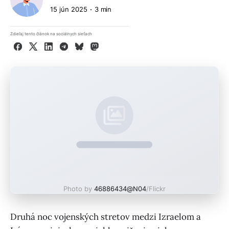
15 jún 2025
3 min
Zdieľaj tento článok na sociálnych sieťach
Facebook
X
LinkedIn
Telegram
Bluesky
Mastodon
Photo by
46886434@N04
/Flickr
Druhá noc vojenských stretov medzi Izraelom a