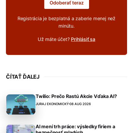
Odoberať teraz
Registrácia je bezplatná a zaberie menej než
minútu.
Už máte účet?
Prihlásiť sa
ČÍTAŤ ĎALEJ
Twilio: Prečo Rastú Akcie Vďaka AI?
JURAJ EKONOMICKÝ
08 AUG 2026
AI mení trh práce: výsledky firiem a
bezpečnosť mladých