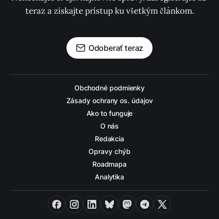
teraz a získajte prístup ku všetkým článkom.
Odoberať teraz
Obchodné podmienky
Zásady ochrany os. údajov
Ako to funguje
O nás
Redakcia
Opravy chýb
Roadmapa
Analytika
Facebook
Instagram
LinkedIn
Bluesky
Mastodon
Telegram
X