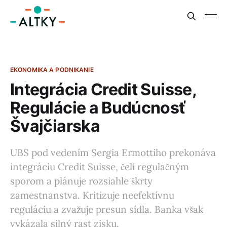
EKONOMIKA A PODNIKANIE
Integrácia Credit Suisse,
Regulácie a Budúcnosť
Švajčiarska
UBS pod vedením Sergia Ermottiho prekonáva
integráciu Credit Suisse, čelí regulačným
sporom a plánuje rozsiahle škrty
zamestnanstva. Kritizuje neefektívnu
reguláciu a zvažuje presun sídla. Banka však
vykázala silný rast zisku.