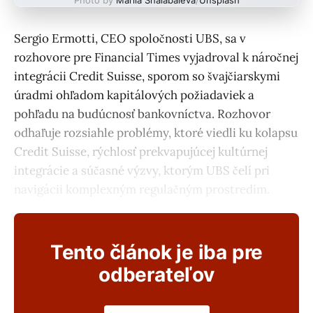
Sergio Ermotti, CEO spoločnosti UBS, sa v
rozhovore pre Financial Times vyjadroval k náročnej
integrácii Credit Suisse, sporom so švajčiarskymi
úradmi ohľadom kapitálových požiadaviek a
pohľadu na budúcnosť bankovníctva. Rozhovor
odhaľuje rozsiahle problémy, ktoré viedli ku kolapsu
Credit Suisse, rýchlosť prekvapujúcej kultúrnej
integrácie a súčasné výzvy, ktorým UBS čelí pri
navigácii komplexným regulačným prostredím.
Tento článok je iba pre
odberateľov