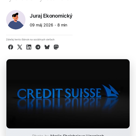
Juraj Ekonomický
09 máj 2026
8 min
Zdieľaj tento článok na sociálnych sieťach
Facebook
X
LinkedIn
Telegram
Bluesky
Mastodon
Photo by
Mariia Shalabaieva
/
Unsplash