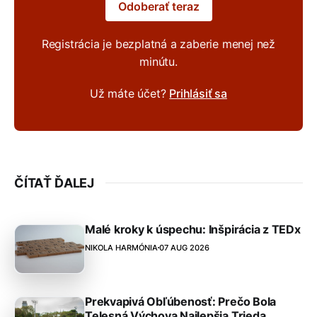
Odoberať teraz
Registrácia je bezplatná a zaberie menej než
minútu.
Už máte účet?
Prihlásiť sa
ČÍTAŤ ĎALEJ
Malé kroky k úspechu: Inšpirácia z TEDx
NIKOLA HARMÓNIA
07 AUG 2026
Prekvapivá Obľúbenosť: Prečo Bola
Telesná Výchova Najlepšia Trieda