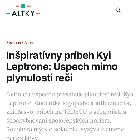
ŽIVOTNÝ ŠTÝL
Inšpiratívny príbeh Kyi
Leptrone: Úspech mimo
plynulosti reči
Definícia úspechu presahuje plynulosť reči. Kya
Leptrone, študentka logopédie a influencerka,
zdieľa svoj príbeh na TEDxCU o sebaprijatí a
spochybňovaní spoločenských noriem.
Rozoberá mýty o koktaní a vyzýva k zmene
perspektívy.