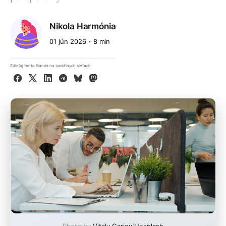
Nikola Harmónia
01 jún 2026
8 min
Zdieľaj tento článok na sociálnych sieťach
Facebook
X
LinkedIn
Telegram
Bluesky
Mastodon
Photo by
Vitaly Gariev
/
Unsplash