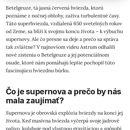
Betelgeuze, tá jasná červená hviezda, ktorú
poznáme z nočnej oblohy, zažíva turbulentné časy.
Táto superhviezda, vzdialená 650 svetelných rokov
od Zeme, sa blíži k svojmu koncu života – k výbuchu
supernovy. Ale čo presne sa deje a prečo sa správa
tak zvláštne? V najnovšom videu Astrum odhalili
nové zistenia o Betelgeuze a jej potenciálnom
osude, ktoré nám pomáhajú lepšie pochopiť túto
fascinujúcu hviezdnu búrku.
Čo je supernova a prečo by nás
mala zaujímať?
Supernova je obrovská explózia hviezdy na konci jej
života. Keď masívna hviezda vyčerpá svoje jadrové
palivo, kolabuje pod vlastnou gravitáciou a spôsobí