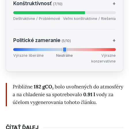
Konštruktívnosť
+
(7/10)
Deštruktívne / Problémové
Veľmi konštruktívne / Riešenia
Politické zameranie
+
(5/10)
Výrazne liberálne
Neutrálne
Výrazne
konzervatívne
Približne
182 gCO₂
bolo uvoľnených do atmosféry
a na chladenie sa spotrebovalo
0.91 l
vody za
účelom vygenerovania tohoto článku.
ČÍTAŤ ĎALEJ