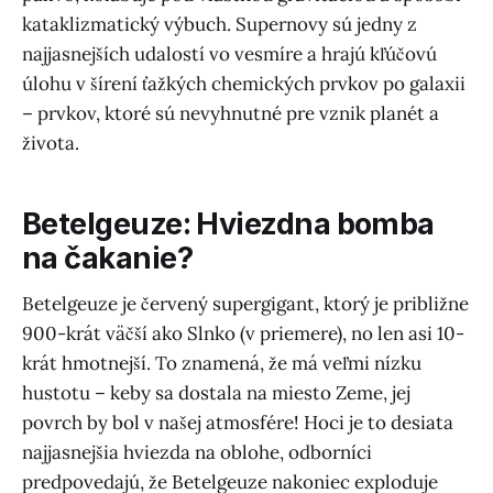
kataklizmatický výbuch. Supernovy sú jedny z
najjasnejších udalostí vo vesmíre a hrajú kľúčovú
úlohu v šírení ťažkých chemických prvkov po galaxii
– prvkov, ktoré sú nevyhnutné pre vznik planét a
života.
Betelgeuze: Hviezdna bomba
na čakanie?
Betelgeuze je červený supergigant, ktorý je približne
900-krát väčší ako Slnko (v priemere), no len asi 10-
krát hmotnejší. To znamená, že má veľmi nízku
hustotu – keby sa dostala na miesto Zeme, jej
povrch by bol v našej atmosfére! Hoci je to desiata
najjasnejšia hviezda na oblohe, odborníci
predpovedajú, že Betelgeuze nakoniec exploduje