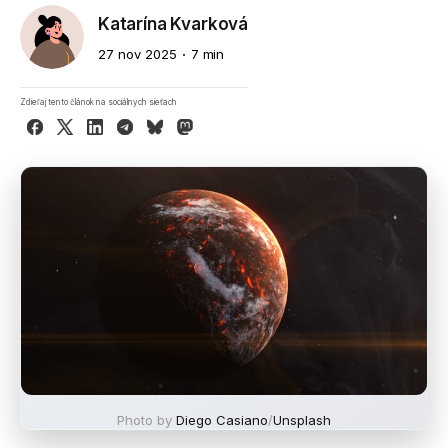
Katarína Kvarková
27 nov 2025
7 min
Zdieľaj tento článok na sociálnych sieťach
Facebook
X
LinkedIn
Telegram
Bluesky
Mastodon
Photo by
Diego Casiano
/
Unsplash