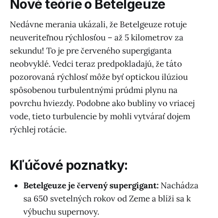
Nové teórie o Betelgeuze
Nedávne merania ukázali, že Betelgeuze rotuje
neuveriteľnou rýchlosťou – až 5 kilometrov za
sekundu! To je pre červeného supergiganta
neobvyklé. Vedci teraz predpokladajú, že táto
pozorovaná rýchlosť môže byť optickou ilúziou
spôsobenou turbulentnými prúdmi plynu na
povrchu hviezdy. Podobne ako bubliny vo vriacej
vode, tieto turbulencie by mohli vytvárať dojem
rýchlej rotácie.
Kľúčové poznatky:
Betelgeuze je červený supergigant:
Nachádza
sa 650 svetelných rokov od Zeme a blíži sa k
výbuchu supernovy.