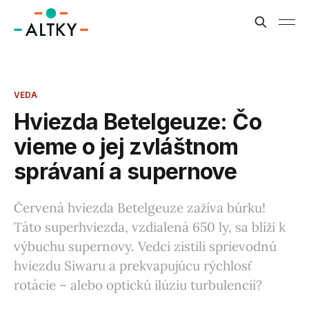
VEDA
Hviezda Betelgeuze: Čo
vieme o jej zvláštnom
správaní a supernove
Červená hviezda Betelgeuze zažíva búrku!
Táto superhviezda, vzdialená 650 ly, sa blíži k
výbuchu supernovy. Vedci zistili sprievodnú
hviezdu Siwaru a prekvapujúcu rýchlosť
rotácie – alebo optickú ilúziu turbulencií?