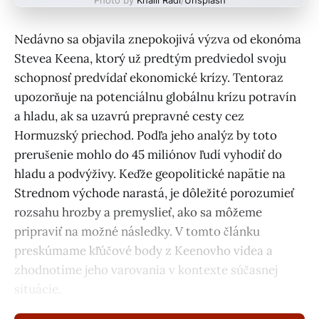
Nedávno sa objavila znepokojivá výzva od ekonóma
Stevea Keena, ktorý už predtým predviedol svoju
schopnosť predvídať ekonomické krízy. Tentoraz
upozorňuje na potenciálnu globálnu krízu potravín
a hladu, ak sa uzavrú prepravné cesty cez
Hormuzský priechod. Podľa jeho analýz by toto
prerušenie mohlo do 45 miliónov ľudí vyhodiť do
hladu a podvýživy. Keďže geopolitické napätie na
Strednom východe narastá, je dôležité porozumieť
rozsahu hrozby a premyslieť, ako sa môžeme
pripraviť na možné následky. V tomto článku
preskúmame kľúčové body z Keenovho videa a
zhodnotíme jeho varovania v kontexte súčasnej
situácie.