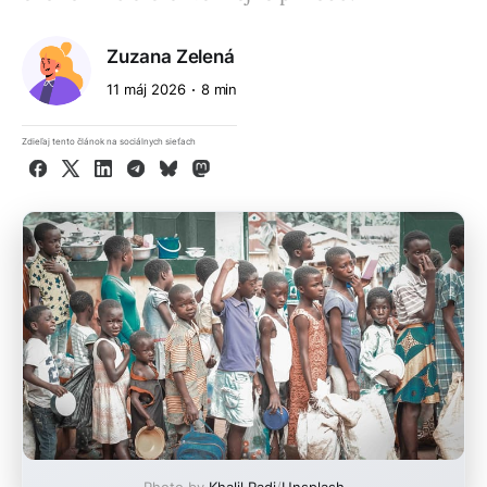
Zuzana Zelená
11 máj 2026
8 min
Zdieľaj tento článok na sociálnych sieťach
Facebook
X
LinkedIn
Telegram
Bluesky
Mastodon
Photo by
Khalil Radi
/
Unsplash