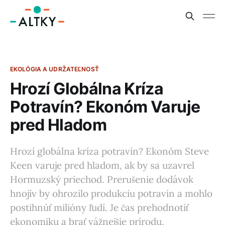
EKOLÓGIA A UDRŽATEĽNOSŤ
Hrozí Globálna Kríza
Potravín? Ekonóm Varuje
pred Hladom
Hrozí globálna kríza potravín? Ekonóm Steve
Keen varuje pred hladom, ak by sa uzavrel
Hormuzský priechod. Prerušenie dodávok
hnojív by ohrozilo produkciu potravín a mohlo
postihnúť milióny ľudí. Je čas prehodnotiť
ekonomiku a brať vážnejšie prírodu.