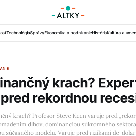
nosť
Technológia
Správy
Ekonomika a podnikanie
História
Kultúra a umen
ANIE
finančný krach? Exper
 pred rekordnou reces
nčný krach? Profesor Steve Keen varuje pred „reko
omadením dlhov, dominanciou súkromného sektora
u súčasného modelu. Varuje pred rizikami de-dolari