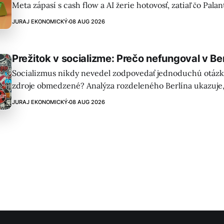
Meta zápasí s cash flow a AI žerie hotovosť, zatiaľ čo Palan
na konci SaaS tunela. Geopolitické riziká a pády fondov ti
JURAJ EKONOMICKÝ
08 AUG 2026
týždeň.
Prežitok v socializme: Prečo nefungoval v Ber
Socializmus nikdy nevedel zodpovedať jednoduchú otázku:
zdroje obmedzené? Analýza rozdeleného Berlína ukazuje,
plánovanie vedie k nedostatku a stagnácii. Kapitalizmus je
JURAJ EKONOMICKÝ
08 AUG 2026