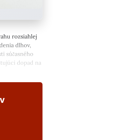
ahu rozsiahlej
denia dlhov,
sti súčasného
tujúci dopad na
ov