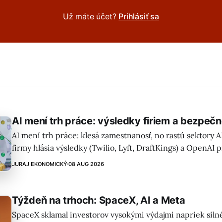
Už máte účet?
Prihlásiť sa
AI mení trh práce: výsledky firiem a bezpeč
AI mení trh práce: klesá zamestnanosť, no rastú sektory 
firmy hlásia výsledky (Twilio, Lyft, DraftKings) a OpenAI 
speaker v tvare donutu. Bezpečnosť mladých používateľo
JURAJ EKONOMICKÝ
08 AUG 2026
je prioritou.
Týždeň na trhoch: SpaceX, AI a Meta
SpaceX sklamal investorov vysokými výdajmi napriek silné