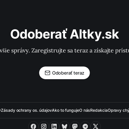
Odoberať Altky.sk
všie správy. Zaregistrujte sa teraz a získajte pr
Odoberať teraz
y
Zásady ochrany os. údajov
Ako to funguje
O nás
Redakcia
Opravy ch