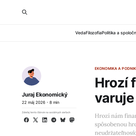
Veda
Filozofia
Politika a spoloč
EKONOMIKA A PODNIK
Hrozí 
varuje
Juraj Ekonomický
22 máj 2026
8 min
Zdieľaj tento článok na sociálnych sieťach
Hrozí nám fina
Facebook
X
LinkedIn
Telegram
Bluesky
Mastodon
spôsobenou hr
neudržateľnosťo