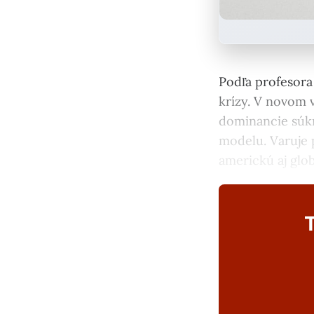
Podľa profesora
krízy. V novom 
dominancie súkr
modelu. Varuje 
americkú aj glo
T