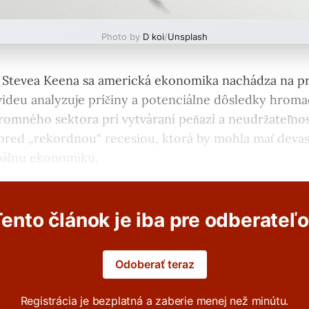
Photo by
D koi
/
Unsplash
 Stevea Keena sa americká ekonomika nachádza na pr
videu analyzuje príčiny a potenciálne dôsledky hroma
omného sektora pri vytváraní peňazí a neudržateľno
pred „rekordnou“ recesiou, ktorá by mohla mať devas
bálnu ekonomiku.
ento článok je iba pre odberateľ
Odoberať teraz
Registrácia je bezplatná a zaberie menej než minútu.