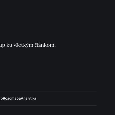
ístup ku všetkým článkom.
ýb
Roadmapa
Analytika