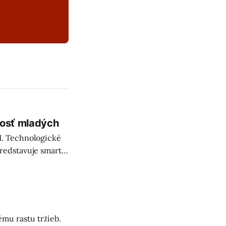
nosť mladých
AI. Technologické
predstavuje smart
v na TikTok a Meta
mu rastu tržieb.