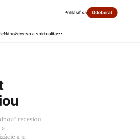
Prihlásiť sa
Odoberať
ie
Náboženstvo a spiritualita
t
iou
rdnou“ recesiou
 a
zácie a je