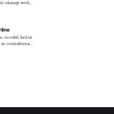
tir ukazuje svetlo
ež ovplyvnili
líne
 čo robiť, keď sú
 že centralizované
 efektívnejší.