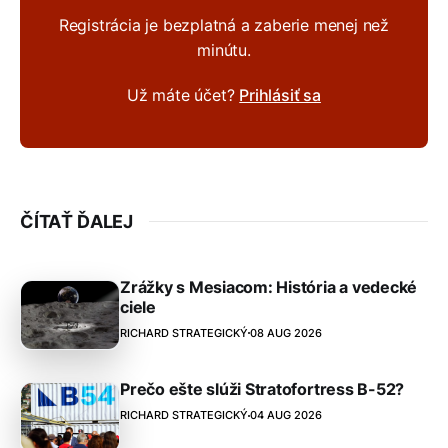
Registrácia je bezplatná a zaberie menej než
minútu.
Už máte účet?
Prihlásiť sa
ČÍTAŤ ĎALEJ
Zrážky s Mesiacom: História a vedecké
ciele
RICHARD STRATEGICKÝ
08 AUG 2026
Prečo ešte slúži Stratofortress B-52?
RICHARD STRATEGICKÝ
04 AUG 2026