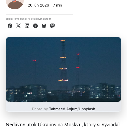
20 jún 2026
7 min
Zdieľaj tento článok na sociálnych sieťach
Facebook
X
LinkedIn
Telegram
Bluesky
Mastodon
Photo by
Tahmeed Anjum
/
Unsplash
Nedávny útok Ukrajiny na Moskvu, ktorý si vyžiadal