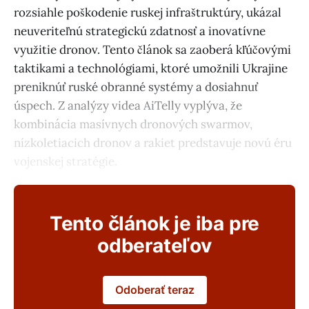
rozsiahle poškodenie ruskej infraštruktúry, ukázal
neuveriteľnú strategickú zdatnosť a inovatívne
využitie dronov. Tento článok sa zaoberá kľúčovými
taktikami a technológiami, ktoré umožnili Ukrajine
preniknúť ruské obranné systémy a dosiahnuť
úspech. Z analýzy videa AiTelly vyplýva, že
kombinácia masívnych dronových swarmov,
nízkoletiacich dronov a rakiet predstavuje novú éru
vojenskej stratégie.
Tento článok je iba pre
odberateľov
Odoberať teraz