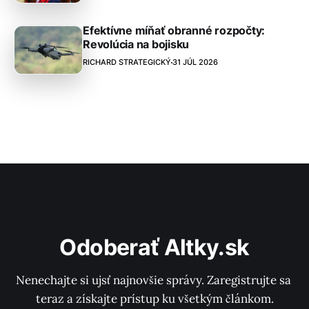
Efektívne míňať obranné rozpočty:
Revolúcia na bojisku
RICHARD STRATEGICKÝ
31 JÚL 2026
Odoberať Altky.sk
Nenechajte si ujsť najnovšie správy. Zaregistrujte sa 
teraz a získajte prístup ku všetkým článkom.