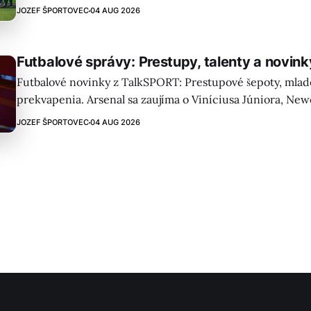
zisku titulu a verí v potenciál „červených diablov“.
JOZEF ŠPORTOVEC
04 AUG 2026
Futbalové správy: Prestupy, talenty a novin
Futbalové novinky z TalkSPORT: Prestupové šepoty, mladé
prekvapenia. Arsenal sa zaujíma o Viníciusa Júniora, Newc
Bruna Guimarãesa a Chelsea mení stratégiu. História shin
JOZEF ŠPORTOVEC
04 AUG 2026
drobnohľadom!