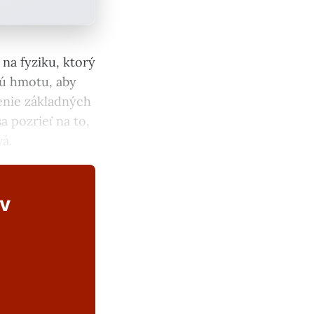
na fyziku, ktorý
vú hmotu, aby
penie základných
a pozrieť na to,
vá.
ov