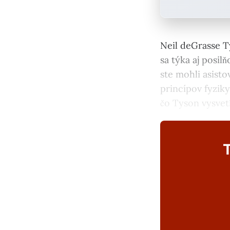
Neil deGrasse T
sa týka aj posil
ste mohli asisto
princípov fyziky
čo Tyson vysvetľ
T