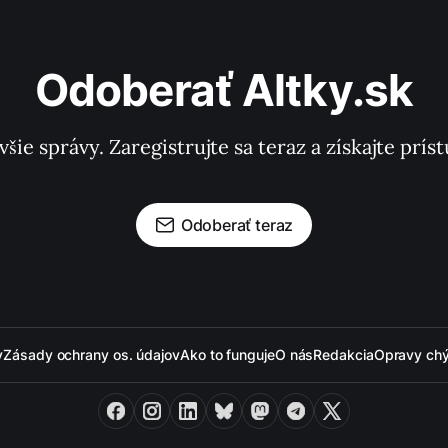
Odoberať Altky.sk
všie správy. Zaregistrujte sa teraz a získajte pr
Odoberať teraz
y
Zásady ochrany os. údajov
Ako to funguje
O nás
Redakcia
Opravy ch
Facebook
Instagram
LinkedIn
Bluesky
Mastodon
Telegram
X