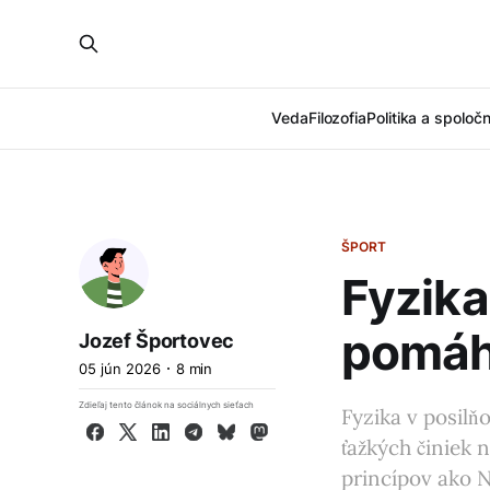
Veda
Filozofia
Politika a spoloč
ŠPORT
Fyzika
pomáha
Jozef Športovec
05 jún 2026
8 min
Zdieľaj tento článok na sociálnych sieťach
Fyzika v posilň
Facebook
X
LinkedIn
Telegram
Bluesky
Mastodon
ťažkých činiek 
princípov ako N