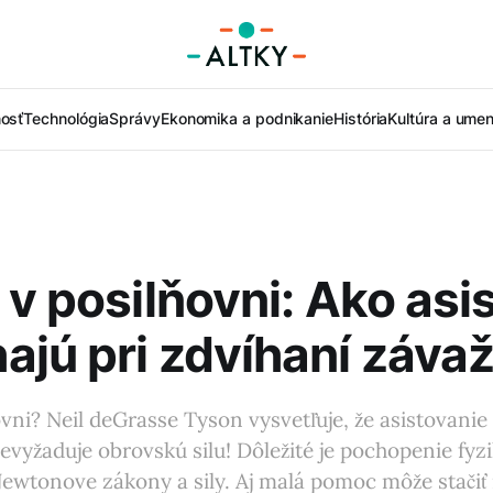
nosť
Technológia
Správy
Ekonomika a podnikanie
História
Kultúra a umen
 v posilňovni: Ako asis
jú pri zdvíhaní závaž
ovni? Neil deGrasse Tyson vysvetľuje, že asistovanie 
nevyžaduje obrovskú silu! Dôležité je pochopenie fyz
ewtonove zákony a sily. Aj malá pomoc môže stačiť