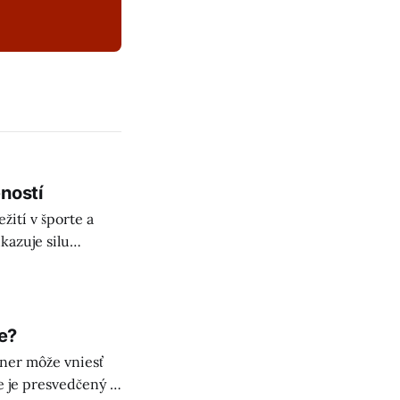
ností
ití v športe a
ukazuje silu
e?
ner môže vniesť
e je presvedčený o