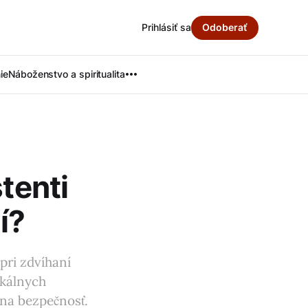
Prihlásiť sa
Odoberať
ie
Náboženstvo a spiritualita
tenti
í?
pri zdvíhaní
ikálnych
 na bezpečnosť.