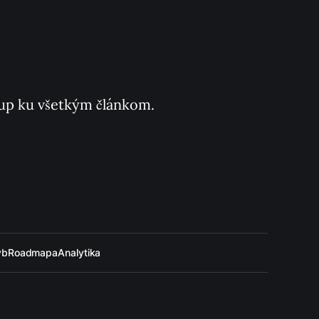
ístup ku všetkým článkom.
ýb
Roadmapa
Analytika