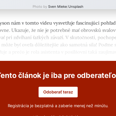
Photo by
Sven Mieke
/
Unsplash
yson nám v tomto videu vysvetľuje fascinujúci pohľad 
ňovne. Ukazuje, že nie je potrebné mať obrovskú svalo
vať pri zdvíhaní ťažkých závaží. V skutočnosti, pocho
 môže byť oveľa dôležitejšie ako samotná sila! Poďme s
uje a prečo je rola asistenta v posilňovni taká zaujíma
ento článok je iba pre odberateľ
Odoberať teraz
Registrácia je bezplatná a zaberie menej než minútu.