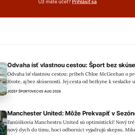
Už máte účet?
Prihlásiť sa
Odvaha ísť vlastnou cestou: Šport bez skúse
Odvaha ísť vlastnou cestou: príbeh Chloe McGeehan o prež
živote, aj bez skúseností. Jej cesta od bežkyne k veslačke 
odolnosti, sebavedomia a adaptácie na nové výzvy.
JOZEF ŠPORTOVEC
05 AUG 2026
Manchester United: Môže Prekvapiť v Sezón
Fanúšikovia Manchestru United sú optimistickí! Nový tré
nový dych do tímu, hoci odborníci vyjadrujú skepsu. Mik