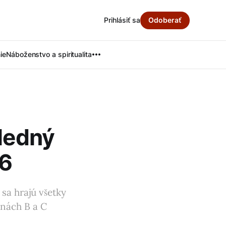
Prihlásiť sa
Odoberať
ie
Náboženstvo a spiritualita
sledný
26
sa hrajú všetky
inách B a C