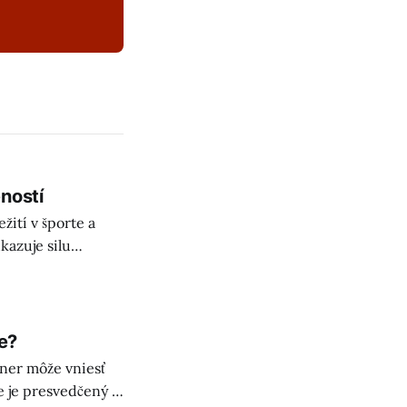
ností
ití v športe a
ukazuje silu
e?
ner môže vniesť
e je presvedčený o