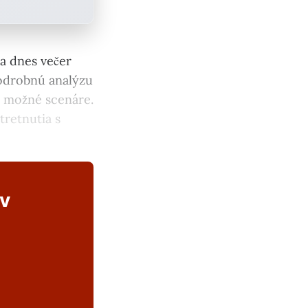
 a dnes večer
podrobnú analýzu
a možné scenáre.
tretnutia s
ov