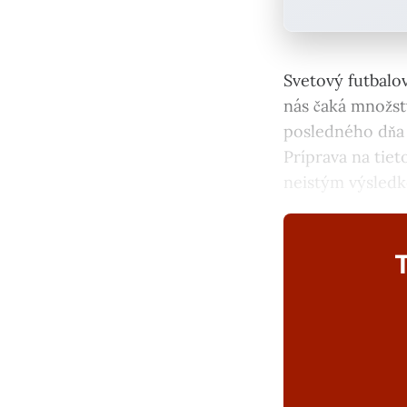
Svetový futbalov
nás čaká množst
posledného dňa 
Príprava na tiet
neistým výsled
T