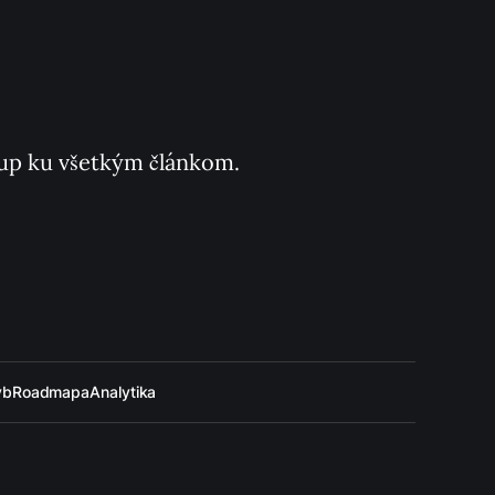
ístup ku všetkým článkom.
ýb
Roadmapa
Analytika