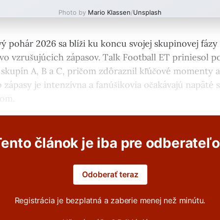
Photo by
Mario Klassen
/
Unsplash
ý pohár 2026 sa blíži ku koncu svojej skupinovej fázy
vo vzrušujúcich zápasov. Talk Football ET priniesol 
skupín A, B a C, pričom zdôraznil kľúčové momenty 
o zápasy je intenzívna a fanúšikovia očakávajú napäté s
kom.
ento článok je iba pre odberateľ
Odoberať teraz
Registrácia je bezplatná a zaberie menej než minútu.