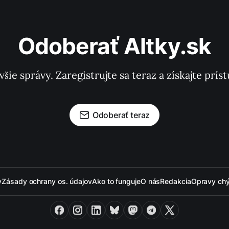
Odoberať Altky.sk
všie správy. Zaregistrujte sa teraz a získajte pr
Odoberať teraz
y
Zásady ochrany os. údajov
Ako to funguje
O nás
Redakcia
Opravy ch
Facebook
Instagram
LinkedIn
Bluesky
Mastodon
Telegram
X