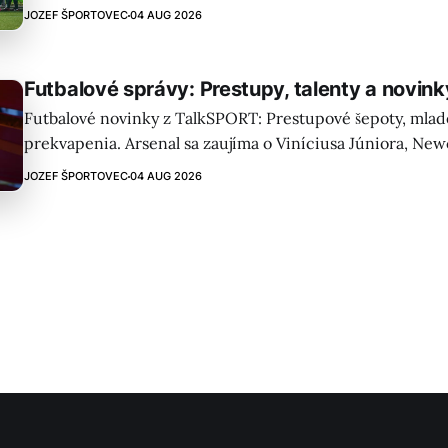
zisku titulu a verí v potenciál „červených diablov“.
JOZEF ŠPORTOVEC
04 AUG 2026
Futbalové správy: Prestupy, talenty a novin
Futbalové novinky z TalkSPORT: Prestupové šepoty, mladé
prekvapenia. Arsenal sa zaujíma o Viníciusa Júniora, Newc
Bruna Guimarãesa a Chelsea mení stratégiu. História shin
JOZEF ŠPORTOVEC
04 AUG 2026
drobnohľadom!