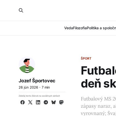
Veda
Filozofia
Politika a spoloč
ŠPORT
Futbal
deň sk
Jozef Športovec
26 jún 2026
7 min
Zdieľaj tento článok na sociálnych sieťach
Futbalový MS 20
Facebook
X
LinkedIn
Telegram
Bluesky
Mastodon
zápasy naraz, a
vyrovnaný; Švajč