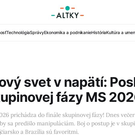
nosť
Technológia
Správy
Ekonomika a podnikanie
História
Kultúra a umen
ový svet v napätí: Po
upinovej fázy MS 20
26 prichádza do finále skupinovej fázy! Dnes večer 
by sa predišlo manipuláciám. Boj o postup je v skup
iarsko a Brazília sú favoritmi.