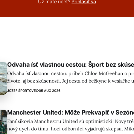
Už máte účet?
Prihlásiť sa
Odvaha ísť vlastnou cestou: Šport bez skúse
Odvaha ísť vlastnou cestou: príbeh Chloe McGeehan o prež
živote, aj bez skúseností. Jej cesta od bežkyne k veslačke 
odolnosti, sebavedomia a adaptácie na nové výzvy.
JOZEF ŠPORTOVEC
05 AUG 2026
Manchester United: Môže Prekvapiť v Sezón
Fanúšikovia Manchestru United sú optimistickí! Nový tré
nový dych do tímu, hoci odborníci vyjadrujú skepsu. Mik