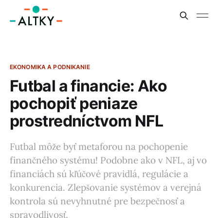
EKONOMIKA A PODNIKANIE
Futbal a financie: Ako
pochopiť peniaze
prostredníctvom NFL
Futbal môže byť metaforou na pochopenie
finančného systému! Podobne ako v NFL, aj vo
financiách sú kľúčové pravidlá, regulácie a
konkurencia. Zlepšovanie systémov a verejná
kontrola sú nevyhnutné pre bezpečnosť a
spravodlivosť.