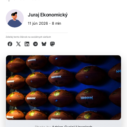
Juraj Ekonomický
11 jún 2026
8 min
Zdieľaj tento článok na sociálnych sieťach
Facebook
X
LinkedIn
Telegram
Bluesky
Mastodon
Photo by
Adrian Curiel
/
Unsplash