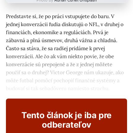
Predstavte si, že po práci vstupujete do baru. V
jednej konverzácii ľudia diskutujú o NFL, v druhej o
financiách, ekonomike a reguláciách. Prvá je
zábavná a plná úsmevov, druhá vážna a chladná.
Často sa stáva, že sa radšej pridáme k prvej
konverzácii. Ale čo ak vám niekto povie, že obe
konverzácie sú prepojené a že z jednej môžete
poučiť sa o druhej? Victor George nám ukazuje, ako
môže futbal pomôcť pochopiť finančné systémy a
budovať si tak sebadôveru namiesto strachu.
Tento článok je iba pre
odberateľov