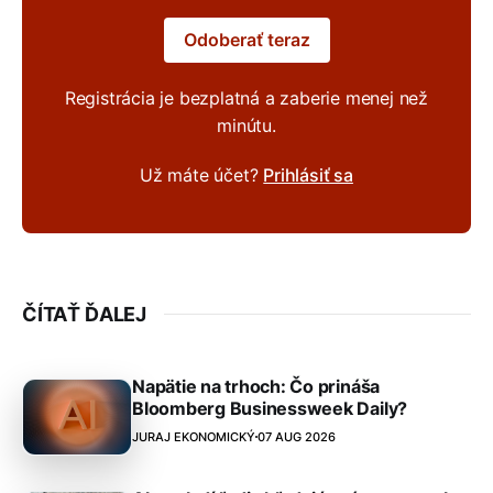
Odoberať teraz
Registrácia je bezplatná a zaberie menej než
minútu.
Už máte účet?
Prihlásiť sa
ČÍTAŤ ĎALEJ
Napätie na trhoch: Čo prináša
Bloomberg Businessweek Daily?
JURAJ EKONOMICKÝ
07 AUG 2026