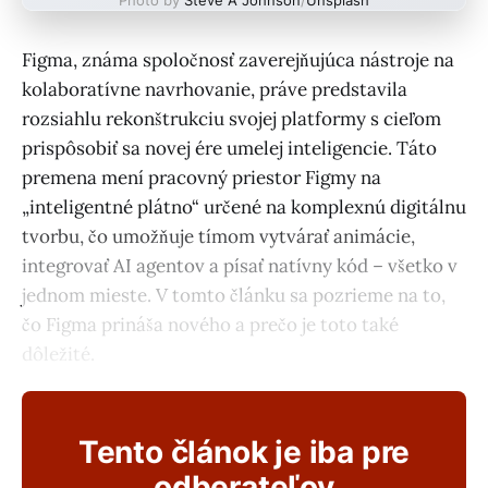
Figma, známa spoločnosť zaverejňujúca nástroje na
kolaboratívne navrhovanie, práve predstavila
rozsiahlu rekonštrukciu svojej platformy s cieľom
prispôsobiť sa novej ére umelej inteligencie. Táto
premena mení pracovný priestor Figmy na
„inteligentné plátno“ určené na komplexnú digitálnu
tvorbu, čo umožňuje tímom vytvárať animácie,
integrovať AI agentov a písať natívny kód – všetko v
jednom mieste. V tomto článku sa pozrieme na to,
čo Figma prináša nového a prečo je toto také
dôležité.
Tento článok je iba pre
odberateľov