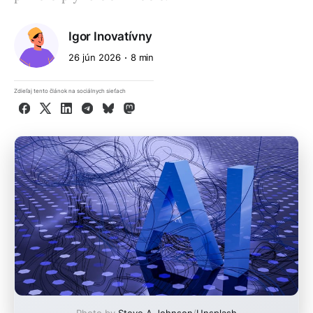
Igor Inovatívny
26 jún 2026
8 min
Zdieľaj tento článok na sociálnych sieťach
Facebook
X
LinkedIn
Telegram
Bluesky
Mastodon
Photo by
Steve A Johnson
/
Unsplash