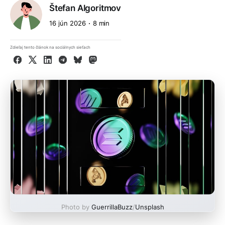
Štefan Algoritmov
16 jún 2026
8 min
Zdieľaj tento článok na sociálnych sieťach
Facebook
X
LinkedIn
Telegram
Bluesky
Mastodon
Photo by
GuerrillaBuzz
/
Unsplash