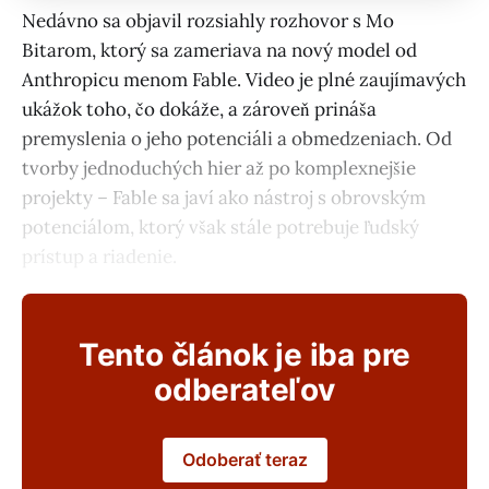
Nedávno sa objavil rozsiahly rozhovor s Mo
Bitarom, ktorý sa zameriava na nový model od
Anthropicu menom Fable. Video je plné zaujímavých
ukážok toho, čo dokáže, a zároveň prináša
premyslenia o jeho potenciáli a obmedzeniach. Od
tvorby jednoduchých hier až po komplexnejšie
projekty – Fable sa javí ako nástroj s obrovským
potenciálom, ktorý však stále potrebuje ľudský
prístup a riadenie.
Tento článok je iba pre
odberateľov
Odoberať teraz