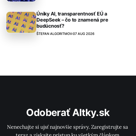
Úniky AI, transparentnosť EÚ a
DeepSeek – čo to znamená pre
budúcnosť?
ŠTEFAN ALGORITMOV
07 AUG 2026
Odoberať Altky.sk
Nenechajte si ujsť najnovšie správy. Zaregistrujte sa 
teraz a získajte prístup ku všetkým článkom.