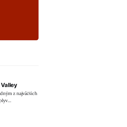
 Valley
edným z najväčších
plyv
ovania a lobingu,