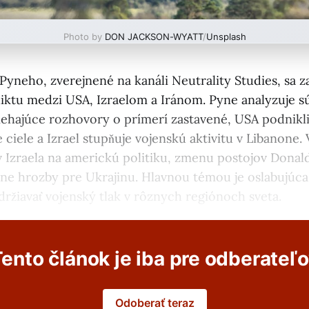
Photo by
DON JACKSON-WYATT
/
Unsplash
Pyneho, zverejnené na kanáli Neutrality Studies, sa 
liktu medzi USA, Izraelom a Iránom. Pyne analyzuje sú
biehajúce rozhovory o prímerí zastavené, USA podnik
 ciele a Izrael stupňuje vojenskú aktivitu v Libanone. 
v Izraela na americkú politiku, zmenu postojov Dona
lne hrozby pre Ukrajinu. Hlavnou témou je oslabujúca
ržiavať vojenský tlak v rôznych regiónoch sveta.
ento článok je iba pre odberateľ
Odoberať teraz