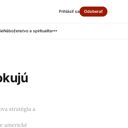
Prihlásiť sa
Odoberať
ie
Náboženstvo a spiritualita
okujú
ova stratégia a
e americké