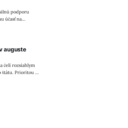
silnú podporu
nu účasť na
osti.
v auguste
 čelí rozsiahlym
štátu. Prioritou je
ravodajcov OSN.