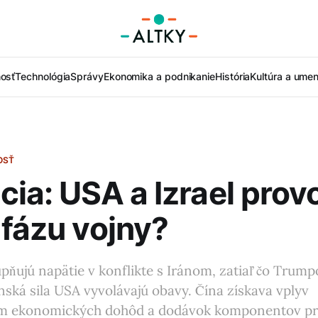
nosť
Technológia
Správy
Ekonomika a podnikanie
História
Kultúra a umen
OSŤ
cia: USA a Izrael prov
 fázu vojny?
upňujú napätie v konflikte s Iránom, zatiaľ čo Trump
nská sila USA vyvolávajú obavy. Čína získava vplyv
om ekonomických dohôd a dodávok komponentov pr