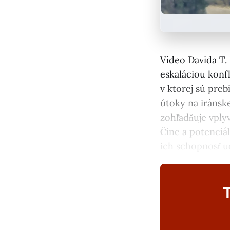
Video Davida T. 
eskaláciou konf
v ktorej sú pre
útoky na iránske
zohľadňuje vply
Číne a potenciá
ich schopnosť ud
T