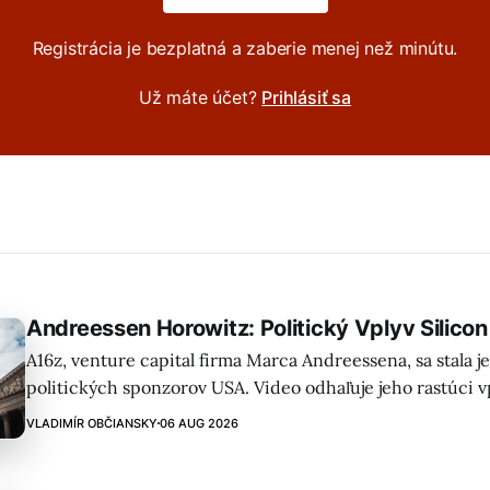
Registrácia je bezplatná a zaberie menej než minútu.
Už máte účet?
Prihlásiť sa
Andreessen Horowitz: Politický Vplyv Silicon
A16z, venture capital firma Marca Andreessena, sa stala j
politických sponzorov USA. Video odhaľuje jeho rastúci v
prostredníctvom investícií do vojenskej technológie, sled
VLADIMÍR OBČIANSKY
06 AUG 2026
čo ho radí medzi najmocnejších ľudí Silicon Valley.