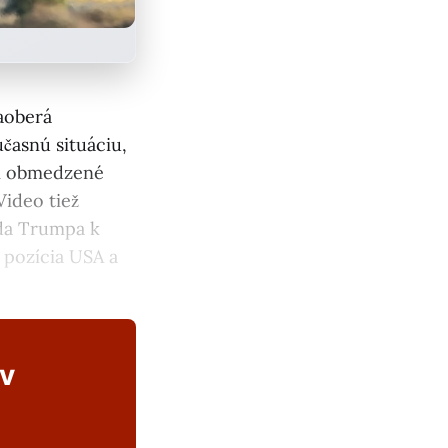
zaoberá
časnú situáciu,
li obmedzené
Video tiež
lda Trumpa k
 pozícia USA a
ov