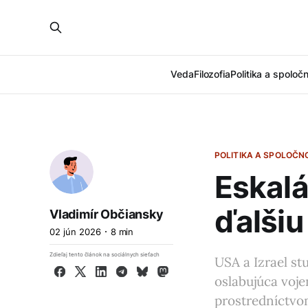
Veda
Filozofia
Politika a spoloč
POLITIKA A SPOLOČN
Eskalá
ďalšiu
Vladimír Občiansky
02 jún 2026
8 min
Zdieľaj tento článok na sociálnych sieťach
USA a Izrael st
Facebook
X
LinkedIn
Telegram
Bluesky
Mastodon
oslabujúca voje
prostredníctv