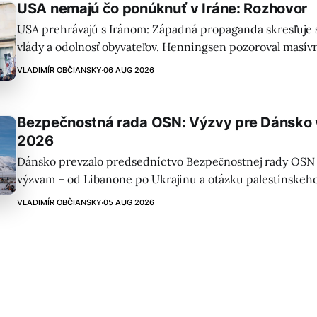
USA nemajú čo ponúknuť v Iráne: Rozhovor
USA prehrávajú s Iránom: Západná propaganda skresľuje 
vlády a odolnosť obyvateľov. Henningsen pozoroval masív
pohrebe, ktorá vyvracia naratívy o protestoch a nespokojn
VLADIMÍR OBČIANSKY
06 AUG 2026
Bezpečnostná rada OSN: Výzvy pre Dánsko 
2026
Dánsko prevzalo predsedníctvo Bezpečnostnej rady OSN a
výzvam – od Libanone po Ukrajinu a otázku palestínskeho 
riešenie eskalácie na Ukrajine a podpora špeciálnych sp
VLADIMÍR OBČIANSKY
05 AUG 2026