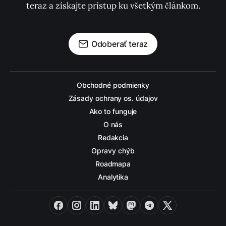
teraz a získajte prístup ku všetkým článkom.
Odoberať teraz
Obchodné podmienky
Zásady ochrany os. údajov
Ako to funguje
O nás
Redakcia
Opravy chýb
Roadmapa
Analytika
Facebook
Instagram
LinkedIn
Bluesky
Mastodon
Telegram
X