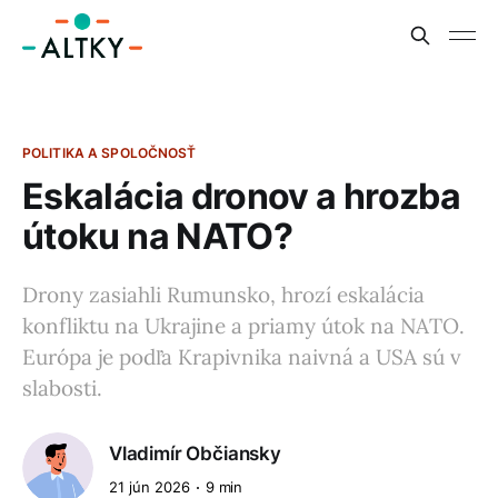
POLITIKA A SPOLOČNOSŤ
Eskalácia dronov a hrozba
útoku na NATO?
Drony zasiahli Rumunsko, hrozí eskalácia
konfliktu na Ukrajine a priamy útok na NATO.
Európa je podľa Krapivnika naivná a USA sú v
slabosti.
Vladimír Občiansky
21 jún 2026
9 min