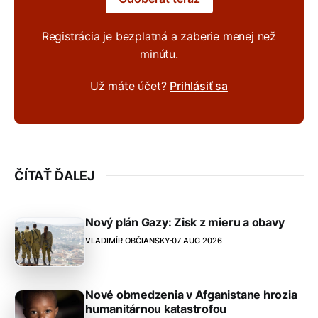
Registrácia je bezplatná a zaberie menej než
minútu.
Už máte účet?
Prihlásiť sa
ČÍTAŤ ĎALEJ
Nový plán Gazy: Zisk z mieru a obavy
VLADIMÍR OBČIANSKY
07 AUG 2026
Nové obmedzenia v Afganistane hrozia
humanitárnou katastrofou