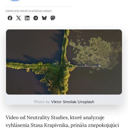
Zdieľaj tento článok na sociálnych sieťach
Facebook
X
LinkedIn
Telegram
Bluesky
Mastodon
Photo by
Viktor Smoliak
/
Unsplash
Video od Neutrality Studies, ktoré analyzuje
vyhlásenia Stasa Krapivnika, prináša znepokojujúci