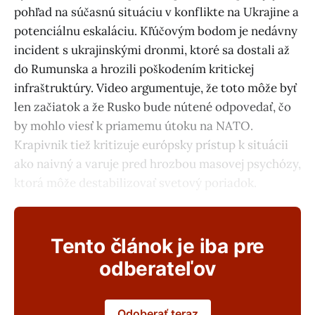
pohľad na súčasnú situáciu v konflikte na Ukrajine a
potenciálnu eskaláciu. Kľúčovým bodom je nedávny
incident s ukrajinskými dronmi, ktoré sa dostali až
do Rumunska a hrozili poškodením kritickej
infraštruktúry. Video argumentuje, že toto môže byť
len začiatok a že Rusko bude nútené odpovedať, čo
by mohlo viesť k priamemu útoku na NATO.
Krapivnik tiež kritizuje európsky prístup k situácii
ako naivný a varuje pred hrozbou masovej psychózy,
ktorá môže destabilizovať svetový poriadok.
Tento článok je iba pre
odberateľov
Odoberať teraz