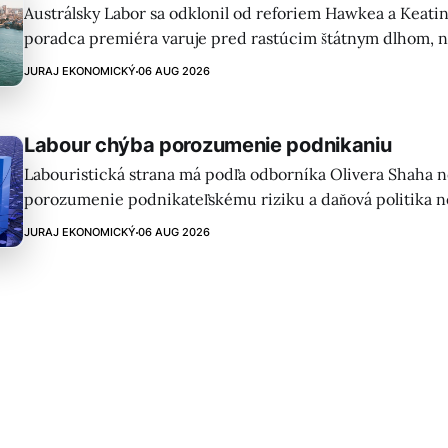
Austrálsky Labor sa odklonil od reforiem Hawkea a Keati
poradca premiéra varuje pred rastúcim štátnym dlhom, 
výdajmi (NDIS) a stagnujúcou produktivitou. Je návrat k 
JURAJ EKONOMICKÝ
06 AUG 2026
zodpovednosti možný?
Labour chýba porozumenie podnikaniu
Labouristická strana má podľa odborníka Olivera Shaha 
porozumenie podnikateľskému riziku a daňová politika n
ovplyvňuje podnikanie. Zvýšenie dane z národnej poisťovne
JURAJ EKONOMICKÝ
06 AUG 2026
AI môže viesť k novému boomu.