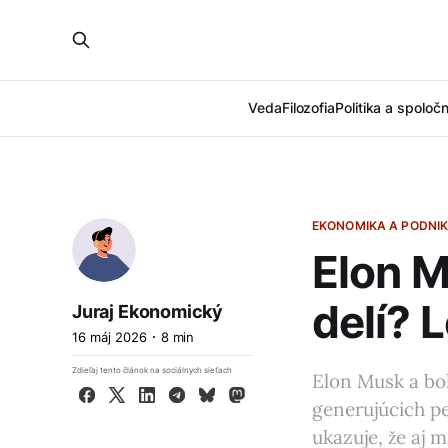
Veda
Filozofia
Politika a spoloč
EKONOMIKA A PODNIK
Elon M
delí? 
Juraj Ekonomický
16 máj 2026
8 min
Zdieľaj tento článok na sociálnych sieťach
Elon Musk a boh
Facebook
X
LinkedIn
Telegram
Bluesky
Mastodon
generujúcich pe
ukazuje, že aj 