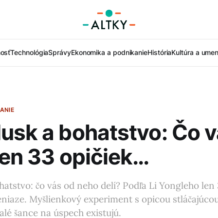
nosť
Technológia
Správy
Ekonomika a podnikanie
História
Kultúra a umen
ANIE
usk a bohatstvo: Čo 
Len 33 opičiek…
atstvo: čo vás od neho delí? Podľa Li Yongleho len 
niaze. Myšlienkový experiment s opicou stláčajúcou 
malé šance na úspech existujú.