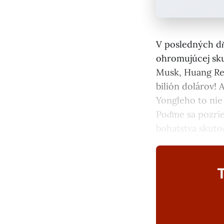
V posledných dň
ohromujúcej sku
Musk, Huang Ren
bilión dolárov! 
Yongleho to nie 
Poďme sa pozrie
bohatstva skutoč
T