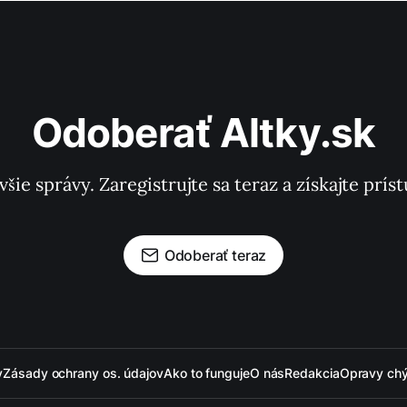
Odoberať Altky.sk
všie správy. Zaregistrujte sa teraz a získajte pr
Odoberať teraz
y
Zásady ochrany os. údajov
Ako to funguje
O nás
Redakcia
Opravy ch