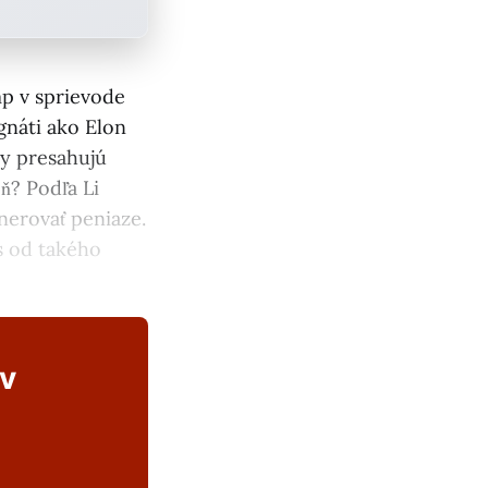
p v sprievode
gnáti ako Elon
y presahujú
ň? Podľa Li
enerovať peniaze.
s od takého
ov