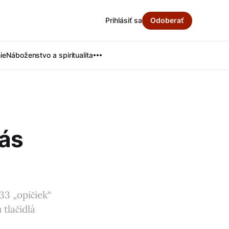
Prihlásiť sa
Odoberať
ie
Náboženstvo a spiritualita
vás
33 „opičiek“
tlačidlá