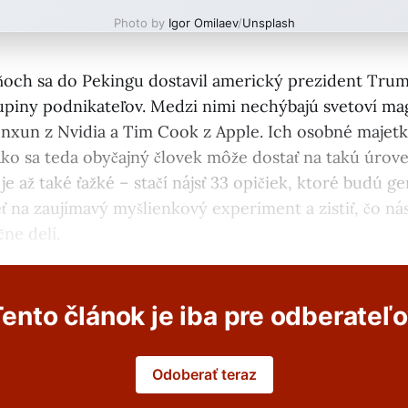
Photo by
Igor Omilaev
/
Unsplash
och sa do Pekingu dostavil americký prezident Trum
piny podnikateľov. Medzi nimi nechýbajú svetoví ma
xun z Nvidia a Tim Cook z Apple. Ich osobné majetk
Ako sa teda obyčajný človek môže dostať na takú úrove
je až také ťažké – stačí nájsť 33 opičiek, ktoré budú g
ť na zaujímavý myšlienkový experiment a zistiť, čo ná
ne delí.
ento článok je iba pre odberateľ
Odoberať teraz