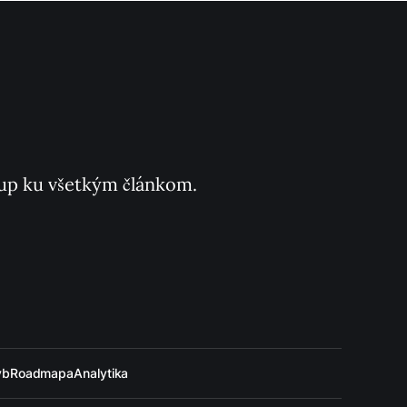
ístup ku všetkým článkom.
ýb
Roadmapa
Analytika