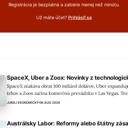
Registrácia je bezplatná a zaberie menej než minútu.
Už máte účet?
Prihlásiť sa
SpaceX, Uber a Zoox: Novinky z technologic
SpaceX očakáva obrat 100 miliárd dolárov, Uber expanduje
trhov a Zoox začína komerčnú prevádzku v Las Vegas. Te
zaznamenal rast aj u AMD, Disney a Paramount.
JURAJ EKONOMICKÝ
06 AUG 2026
Austrálsky Labor: Reformy alebo štátny zás