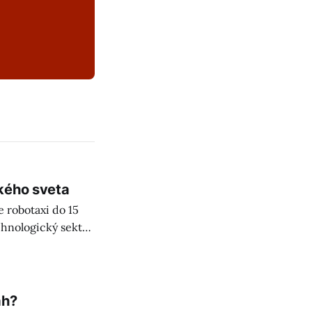
kého sveta
 robotaxi do 15
chnologický sektor
ah?