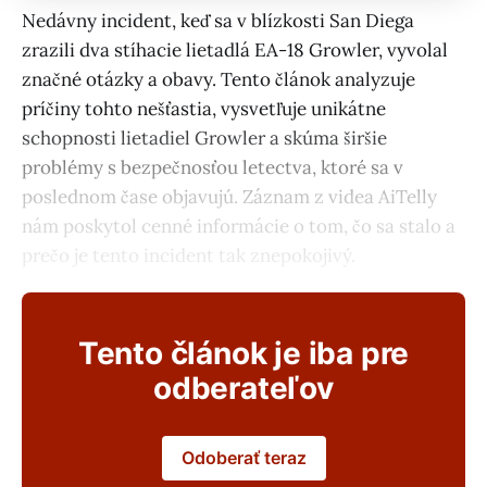
Nedávny incident, keď sa v blízkosti San Diega
zrazili dva stíhacie lietadlá EA-18 Growler, vyvolal
značné otázky a obavy. Tento článok analyzuje
príčiny tohto nešťastia, vysvetľuje unikátne
schopnosti lietadiel Growler a skúma širšie
problémy s bezpečnosťou letectva, ktoré sa v
poslednom čase objavujú. Záznam z videa AiTelly
nám poskytol cenné informácie o tom, čo sa stalo a
prečo je tento incident tak znepokojivý.
Tento článok je iba pre
odberateľov
Odoberať teraz