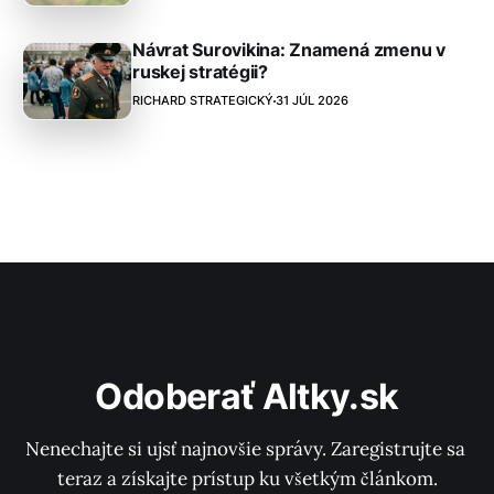
Návrat Surovikina: Znamená zmenu v
ruskej stratégii?
RICHARD STRATEGICKÝ
31 JÚL 2026
Odoberať Altky.sk
Nenechajte si ujsť najnovšie správy. Zaregistrujte sa 
teraz a získajte prístup ku všetkým článkom.