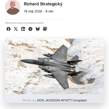
Richard Strategický
19 máj 2026
8 min
Zdieľaj tento článok na sociálnych sieťach
Facebook
X
LinkedIn
Telegram
Bluesky
Mastodon
Photo by
DON JACKSON-WYATT
/
Unsplash