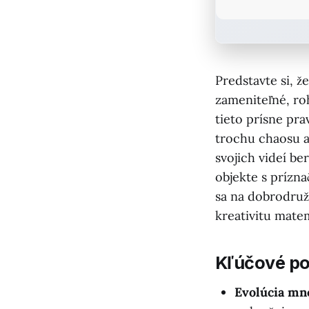
Predstavte si, ž
zameniteľné, roh
tieto prísne pr
trochu chaosu 
svojich videí be
objekte s prízn
sa na dobrodruž
kreativitu mate
Kľúčové p
Evolúcia mn