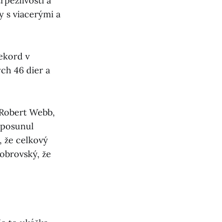
rpezlivosti a
y s viacerými a
rekord v
ch 46 dier a
 Robert Webb,
, posunul
, že celkový
obrovský, že