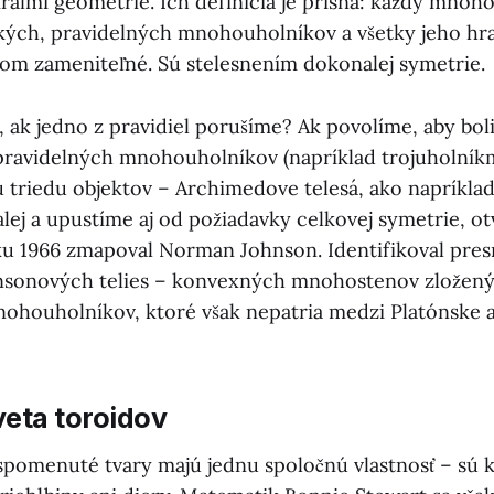
ráľmi geometrie. Ich definícia je prísna: každý mnoh
kých, pravidelných mnohouholníkov a všetky jeho hr
jom zameniteľné. Sú stelesnením dokonalej symetrie.
, ak jedno z pravidiel porušíme? Ak povolíme, aby bol
ravidelných mnohouholníkov (napríklad trojuholníkm
triedu objektov – Archimedove telesá, ako napríklad
lej a upustíme aj od požiadavky celkovej symetrie, ot
oku 1966 zmapoval Norman Johnson. Identifikoval pres
nsonových telies – konvexných mnohostenov zložený
ohouholníkov, ktoré však nepatria medzi Platónske
veta toroidov
spomenuté tvary majú jednu spoločnú vlastnosť – sú 