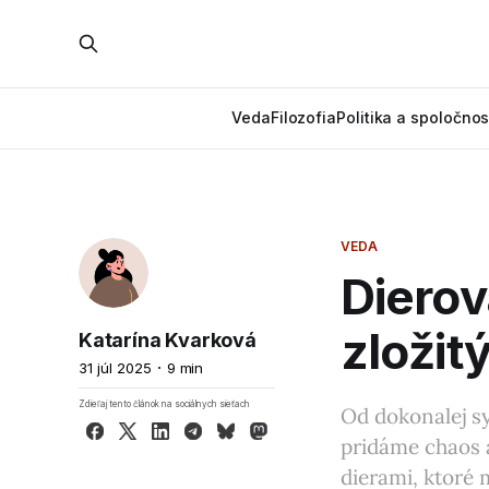
Veda
Filozofia
Politika a spoločnos
VEDA
Dierov
zloži
Katarína Kvarková
31 júl 2025
9 min
Zdieľaj tento článok na sociálnych sieťach
Od dokonalej sy
Facebook
X
LinkedIn
Telegram
Bluesky
Mastodon
pridáme chaos a
dierami, ktoré 