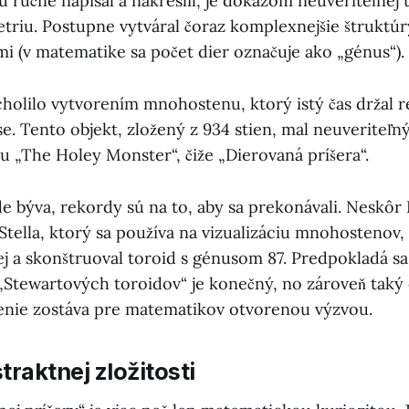
ú ručne napísal a nakreslil, je dôkazom neuveriteľnej t
triu. Postupne vytváral čoraz komplexnejšie štruktúr
mi (v matematike sa počet dier označuje ako „génus“).
cholilo vytvorením mnohostenu, ktorý istý čas držal 
. Tento objekt, zložený z 934 stien, mal neuveriteľný
ku „The Holey Monster“, čiže „Dierovaná príšera“.
de býva, rekordy sú na to, aby sa prekonávali. Neskôr
Stella, ktorý sa používa na vizualizáciu mnohostenov
ej a skonštruoval toroid s génusom 87. Predpokladá sa
„Stewartových toroidov“ je konečný, no zároveň taký 
enie zostáva pre matematikov otvorenou výzvou.
traktnej zložitosti