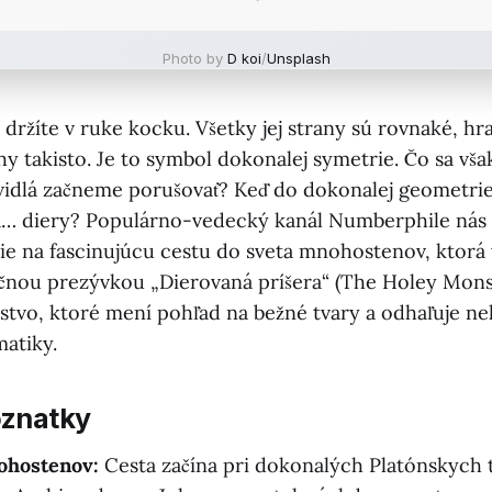
Photo by
D koi
/
Unsplash
e držíte v ruke kocku. Všetky jej strany sú rovnaké, hr
y takisto. Je to symbol dokonalej symetrie. Čo sa vša
avidlá začneme porušovať? Keď do dokonalej geometri
a… diery? Populárno-vedecký kanál Numberphile nás
rie na fascinujúcu cestu do sveta mnohostenov, ktorá 
ačnou prezývkou „Dierovaná príšera“ (The Holey Monst
stvo, ktoré mení pohľad na bežné tvary a odhaľuje n
matiky.
oznatky
ohostenov:
Cesta začína pri dokonalých Platónskych 