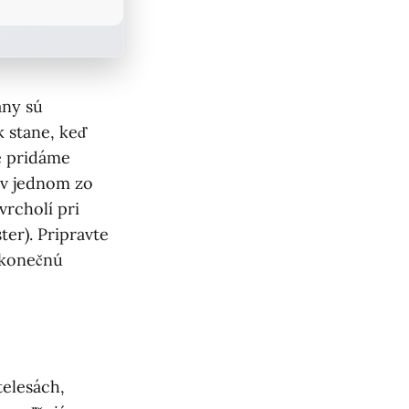
any sú
k stane, keď
e pridáme
 v jednom zo
vrcholí pri
er). Pripravte
ekonečnú
telesách,