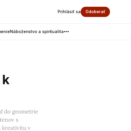
Prihlásiť sa
Odoberať
menie
Náboženstvo a spiritualita
 k
eď do geometrie
stenov s
kreativitu v