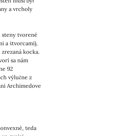
osten musí byť
any a vrcholy
i steny tvorené
i a štvorcami),
 zrezaná kocka.
vorí sa nám
ne 92
ch výlučne z
 ani Archimedove
konvexné, teda