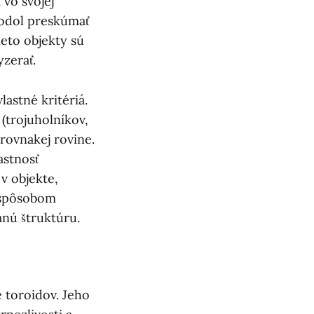
 vo svojej
hodol preskúmať
eto objekty sú
yzerať.
astné kritériá.
(trojuholníkov,
 rovnakej rovine.
astnosť
v objekte,
 spôsobom
anú štruktúru.
e toroidov. Jeho