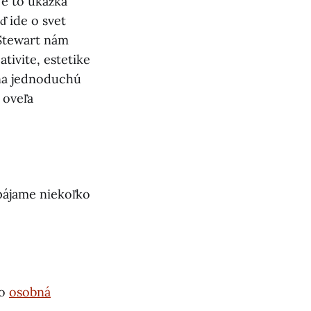
Je to ukážka
ď ide o svet
 Stewart nám
tivite, estetike
 na jednoduchú
 oveľa
ipájame niekoľko
ho
osobná