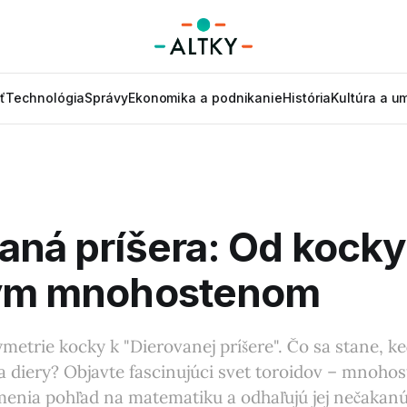
ť
Technológia
Správy
Ekonomika a podnikanie
História
Kultúra a u
aná príšera: Od kocky
tým mnohostenom
metrie kocky k "Dierovanej príšere". Čo sa stane, k
 diery? Objavte fascinujúci svet toroidov – mnoho
menia pohľad na matematiku a odhaľujú jej nečakanú 