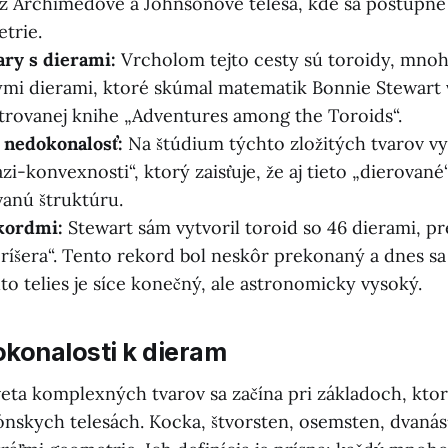
z Archimedove a Johnsonove telesá, kde sa postupne
etrie.
ary s dierami:
Vrcholom tejto cesty sú toroidy, mnoh
ými dierami, ktoré skúmal matematik Bonnie Stewart 
ustrovanej knihe „Adventures among the Toroids“.
 nedokonalosť:
Na štúdium týchto zložitých tvarov vy
i-konvexnosti“, ktorý zaisťuje, že aj tieto „dierované
vanú štruktúru.
kordmi:
Stewart sám vytvoril toroid so 46 dierami, p
ríšera“. Tento rekord bol neskôr prekonaný a dnes sa 
to telies je síce konečný, ale astronomicky vysoký.
okonalosti k dieram
veta komplexných tvarov sa začína pri základoch, kt
tónskych telesách. Kocka, štvorsten, osemsten, dvanás