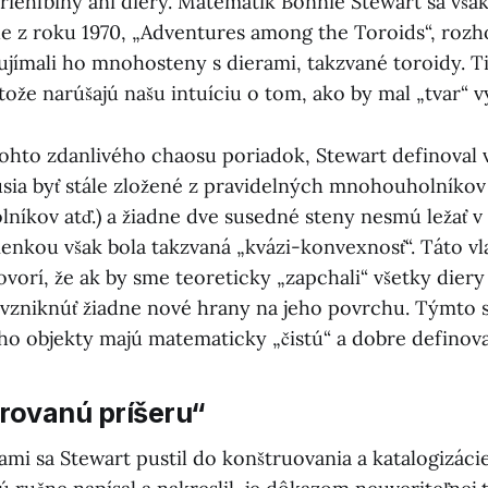
iehlbiny ani diery. Matematik Bonnie Stewart sa však
e z roku 1970, „Adventures among the Toroids“, roz
ujímali ho mnohosteny s dierami, takzvané toroidy. Ti
tože narúšajú našu intuíciu o tom, ako by mal „tvar“ v
ohto zdanlivého chaosu poriadok, Stewart definoval vl
sia byť stále zložené z pravidelných mnohouholníkov 
lníkov atď.) a žiadne dve susedné steny nesmú ležať v
nkou však bola takzvaná „kvázi-konvexnosť“. Táto vl
orí, že ak by sme teoreticky „zapchali“ všetky diery 
 vzniknúť žiadne nové hrany na jeho povrchu. Týmto
jeho objekty majú matematicky „čistú“ a dobre definov
erovanú príšeru“
ami sa Stewart pustil do konštruovania a katalogizáci