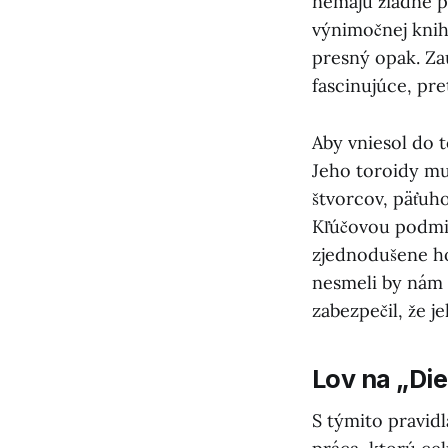
nemajú žiadne pr
výnimočnej knih
presný opak. Za
fascinujúce, pre
Aby vniesol do t
Jeho toroidy mu
štvorcov, päťuho
Kľúčovou podmie
zjednodušene hov
nesmeli by nám
zabezpečil, že 
Lov na „Di
S týmito pravidl