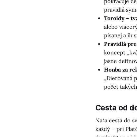
pokračuje ce
pravidlá sym
Toroidy – tv
alebo viacer
písanej a il
Pravidlá pre
koncept „kváz
jasne defino
Honba za re
„Dierovaná p
počet takých
Cesta od d
Naša cesta do s
každý – pri Pla