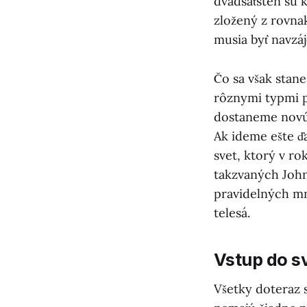
dvadsaťsten sú k
zložený z rovna
musia byť navzá
Čo sa však stane
rôznymi typmi p
dostaneme novú 
Ak ideme ešte ďa
svet, ktorý v r
takzvaných Joh
pravidelných mn
telesá.
Vstup do s
Všetky doteraz 