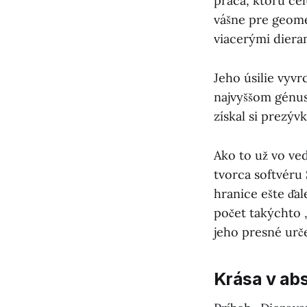
práca, ktorú cel
vášne pre geome
viacerými diera
Jeho úsilie vyvr
najvyššom génuse
získal si prezýv
Ako to už vo ve
tvorca softvéru 
hranice ešte ďal
počet takýchto 
jeho presné urč
Krása v abs