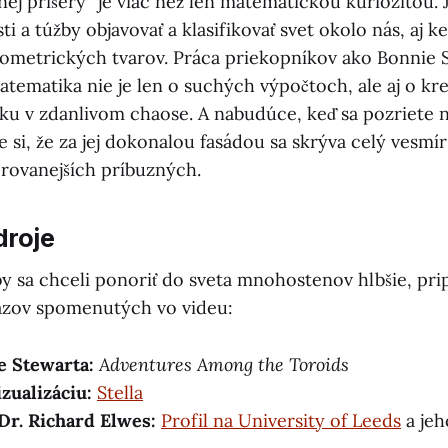
ej príšery“ je viac než len matematickou kuriozitou. 
i a túžby objavovať a klasifikovať svet okolo nás, aj ke
ometrických tvarov. Práca priekopníkov ako Bonnie
tematika nie je len o suchých výpočtoch, ale aj o krea
dku v zdanlivom chaose. A nabudúce, keď sa pozriete
si, že za jej dokonalou fasádou sa skrýva celý vesmír
ierovanejších príbuzných.
droje
by sa chceli ponoriť do sveta mnohostenov hlbšie, pr
azov spomenutých vo videu:
e Stewarta:
Adventures Among the Toroids
izualizáciu:
Stella
Dr. Richard Elwes:
Profil na University of Leeds
a je