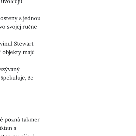
 uvoľňujú
osteny s jednou
vo svojej ručne
vinul Stewart
“ objekty majú
rezývaný
špekuluje, že
oré pozná takmer
ťsten a