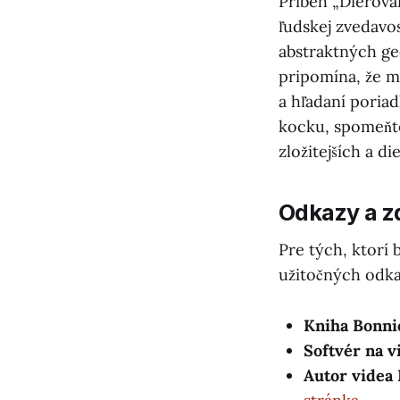
Príbeh „Dierovan
ľudskej zvedavost
abstraktných ge
pripomína, že ma
a hľadaní poria
kocku, spomeňte 
zložitejších a d
Odkazy a z
Pre tých, ktorí 
užitočných odk
Kniha Bonni
Softvér na v
Autor videa 