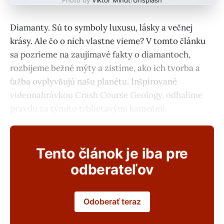
Diamanty. Sú to symboly luxusu, lásky a večnej
krásy. Ale čo o nich vlastne vieme? V tomto článku
sa pozrieme na zaujímavé fakty o diamantoch,
rozbijeme bežné mýty a zistíme, ako ich tvorba a
ťažba ovplyvňujú našu planétu. Inšpirované
videonahrávkou Crash Course Geology, odhalíme
pravdu za týmito trblietavými kameňmi.
Tento článok je iba pre
odberateľov
Odoberať teraz