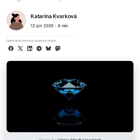
Katarína Kvarková
12 jún 2026
8 min
Zdieľaj tento článok na sociálnych sieťach
Facebook
X
LinkedIn
Telegram
Bluesky
Mastodon
Photo by
Viktor Mindt
/
Unsplash