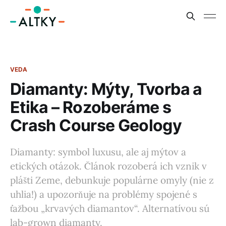
VEDA
Diamanty: Mýty, Tvorba a
Etika – Rozoberáme s
Crash Course Geology
Diamanty: symbol luxusu, ale aj mýtov a
etických otázok. Článok rozoberá ich vznik v
plášti Zeme, debunkuje populárne omyly (nie z
uhlia!) a upozorňuje na problémy spojené s
ťažbou „krvavých diamantov“. Alternatívou sú
lab-grown diamanty.