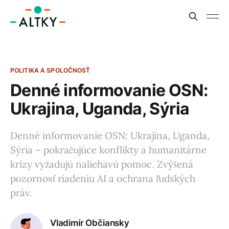
POLITIKA A SPOLOČNOSŤ
Denné informovanie OSN:
Ukrajina, Uganda, Sýria
Denné informovanie OSN: Ukrajina, Uganda,
Sýria – pokračujúce konflikty a humanitárne
krízy vyžadujú naliehavú pomoc. Zvýšená
pozornosť riadeniu AI a ochrana ľudských
práv.
Vladimír Občiansky