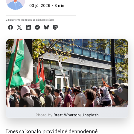
03 júl 2026
8 min
Zdieľaj tento článok na sociálnych sieťach
Facebook
X
LinkedIn
Telegram
Bluesky
Mastodon
Photo by
Brett Wharton
/
Unsplash
Dnes sa konalo pravidelné dennodenné