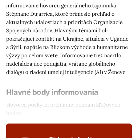
informovanie hovorcu generálneho tajomníka
Stéphane Dujarrica, ktoré prinieslo prehľad o
aktuálnych udalostiach a prioritách Organizácie
Spojených národov. Hlavnými témami boli
pokračujúci konflikt na Ukrajine, situácia v Ugande
a Sýrii, napätie na Blízkom východe a humanitárne
výzvy po celom svete. Informovanie tiež načrtlo
nadchádzajúce podujatia, vrátane globálneho
dialógu o riadení umelej inteligencie (AI) v Ženeve.
Hlavné body informovania
Hovorca poskytol prehľadný zoznam kľúčových
bodov: