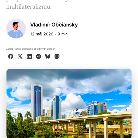
multilateralizmu.
Vladimír Občiansky
12 máj 2026
9 min
Zdieľaj tento článok na sociálnych sieťach
Facebook
X
LinkedIn
Telegram
Bluesky
Mastodon