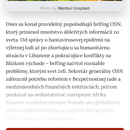
Photo by
Wambui
/
Unsplash
Dnes sa konal pravidelný popoludňajší brífing OSN,
ktorý priniesol množstvo dôležitých informácií zo
sveta. Od správy o hantavírusovej epidémii na
výletnej lodi až po zhoršujúcu sa humanitárnu
situáciu v Libanone a pokračujúce konflikty na
Blízkom východe – brífing načrtol rozsiahle
problémy, ktorým svet čelí. Sekretár generálny OSN
zdôraznil potrebu reforiem v Bezpečnostnej rade a
medzinárodných finančných inštitúciách, pričom
poukázal na nedostatočné zastúpenie Afriky.
Zároveň vyzdvihol význam Nairobi ako globálneho
centra multilateralizmu a podporil dialóg medzi
USA a Čínou pri riešení sporov.