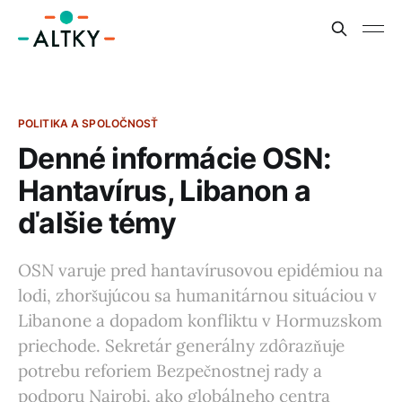
POLITIKA A SPOLOČNOSŤ
Denné informácie OSN:
Hantavírus, Libanon a
ďalšie témy
OSN varuje pred hantavírusovou epidémiou na
lodi, zhoršujúcou sa humanitárnou situáciou v
Libanone a dopadom konfliktu v Hormuzskom
priechode. Sekretár generálny zdôrazňuje
potrebu reforiem Bezpečnostnej rady a
podporu Nairobi, ako globálneho centra