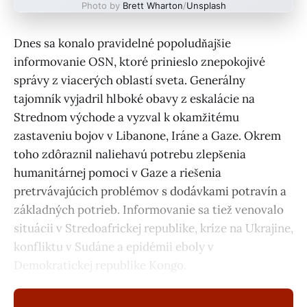
Photo by
Brett Wharton
/
Unsplash
Dnes sa konalo pravidelné popoludňajšie
informovanie OSN, ktoré prinieslo znepokojivé
správy z viacerých oblastí sveta. Generálny
tajomník vyjadril hlboké obavy z eskalácie na
Strednom východe a vyzval k okamžitému
zastaveniu bojov v Libanone, Iráne a Gaze. Okrem
toho zdôraznil naliehavú potrebu zlepšenia
humanitárnej pomoci v Gaze a riešenia
pretrvávajúcich problémov s dodávkami potravín a
základných potrieb. Informovanie sa tiež venovalo
situácii v Stredoafrickej republike, kríze na Ukrajine,
konfliktu v Sudáne a epidémii eboly v
Demokratickej republike Kongo.