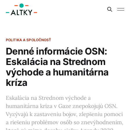
POLITIKA A SPOLOČNOSŤ
Denné informácie OSN:
Eskalácia na Strednom
východe a humanitárna
kríza
Eskalácia na Strednom východe a
humanitárna kríza v Gaze znepokojujú OSN.
Vyzývajú k zastaveniu bojov, zlepšeniu pomoci
a riešeniu problémov osôb so znevýhodnením,