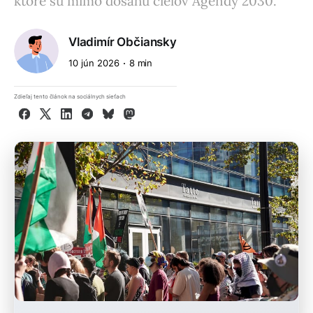
ktoré sú mimo dosahu cieľov Agendy 2030.
Vladimír Občiansky
10 jún 2026
8 min
Zdieľaj tento článok na sociálnych sieťach
Facebook
X
LinkedIn
Telegram
Bluesky
Mastodon