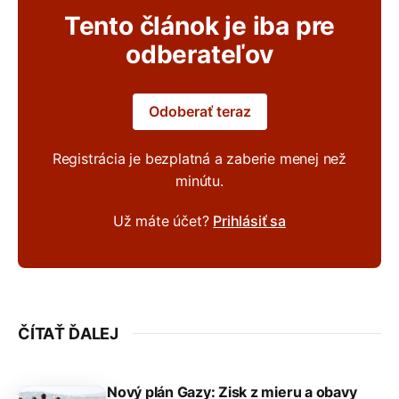
Tento článok je iba pre
odberateľov
Odoberať teraz
Registrácia je bezplatná a zaberie menej než
minútu.
Už máte účet?
Prihlásiť sa
ČÍTAŤ ĎALEJ
Nový plán Gazy: Zisk z mieru a obavy