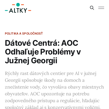
POLITIKA A SPOLOČNOSŤ
Dátové Centrá: AOC
Odhaľuje Problémy v
Južnej Georgii
Rýchly rast dátových centier pre AI v južnej
Georgii spôsobuje škody na domoch a
znečistenie vody, čo vyvoláva obavy miestnych
obyvateľov. AOC upozorňuje na potrebu
zodpovedného prístupu a regulácie, hľadajúc
spoločný základ aj s konzervatívnymi voličmi.