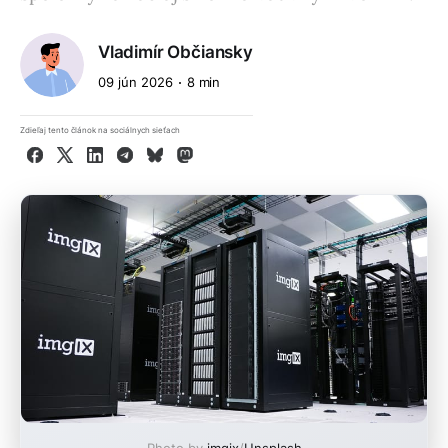
Vladimír Občiansky
09 jún 2026
8 min
Zdieľaj tento článok na sociálnych sieťach
Facebook
X
LinkedIn
Telegram
Bluesky
Mastodon
Photo by
imgix
/
Unsplash