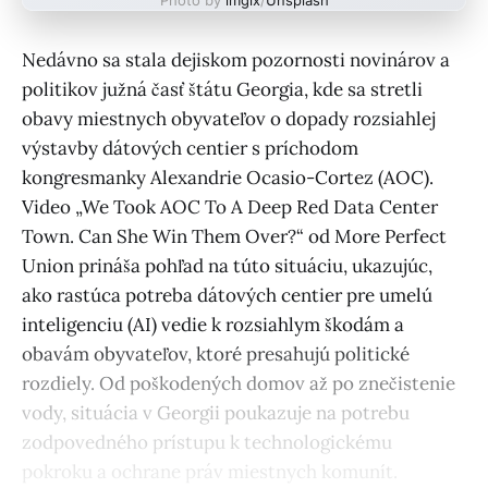
Nedávno sa stala dejiskom pozornosti novinárov a
politikov južná časť štátu Georgia, kde sa stretli
obavy miestnych obyvateľov o dopady rozsiahlej
výstavby dátových centier s príchodom
kongresmanky Alexandrie Ocasio-Cortez (AOC).
Video „We Took AOC To A Deep Red Data Center
Town. Can She Win Them Over?“ od More Perfect
Union prináša pohľad na túto situáciu, ukazujúc,
ako rastúca potreba dátových centier pre umelú
inteligenciu (AI) vedie k rozsiahlym škodám a
obavám obyvateľov, ktoré presahujú politické
rozdiely. Od poškodených domov až po znečistenie
vody, situácia v Georgii poukazuje na potrebu
zodpovedného prístupu k technologickému
pokroku a ochrane práv miestnych komunít.