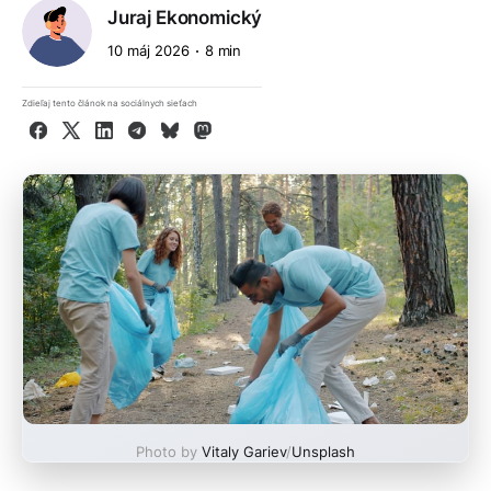
Juraj Ekonomický
10 máj 2026
8 min
Zdieľaj tento článok na sociálnych sieťach
Facebook
X
LinkedIn
Telegram
Bluesky
Mastodon
Photo by
Vitaly Gariev
/
Unsplash