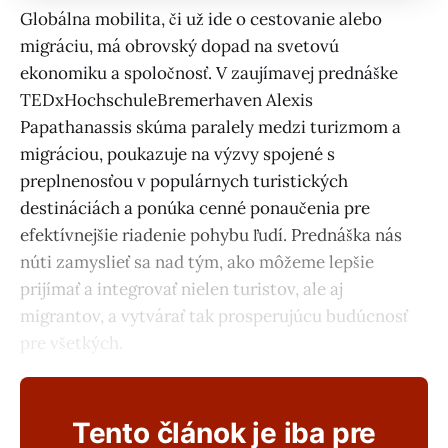
Globálna mobilita, či už ide o cestovanie alebo
migráciu, má obrovský dopad na svetovú
ekonomiku a spoločnosť. V zaujímavej prednáške
TEDxHochschuleBremerhaven Alexis
Papathanassis skúma paralely medzi turizmom a
migráciou, poukazuje na výzvy spojené s
preplnenosťou v populárnych turistických
destináciách a ponúka cenné ponaučenia pre
efektívnejšie riadenie pohybu ľudí. Prednáška nás
núti zamyslieť sa nad tým, ako môžeme lepšie
prijímať a integrovať nielen turistov, ale aj
migrantov, a vytvárať tak prosperujúcu budúcnosť
pre všetkých.
Tento článok je iba pre