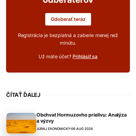
Odoberať teraz
Registrácia je bezplatná a zaberie menej než
minútu.
Už máte účet?
Prihlásiť sa
ČÍTAŤ ĎALEJ
Obchvat Hormuzovho prielivu: Analýza
a výzvy
JURAJ EKONOMICKÝ
06 AUG 2026