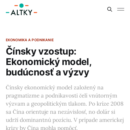
EKONOMIKA A PODNIKANIE
Čínsky vzostup:
Ekonomický model,
budúcnosť a výzvy
Čínsky ekonomický model založený na
pragmatizme a podnikavosti čelí vnútorným
výzvam a geopolitickým tlakom. Po kríze 2008
sa Čína orientuje na nezávislosť, no dolár si
udrží dominantnú pozíciu. V prípade americkej
krízy by Čína mohla pomôcť.