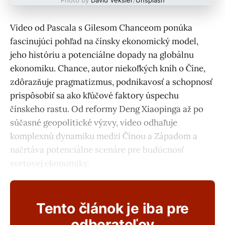
Video od Pascala s Gilesom Chanceom ponúka
fascinujúci pohľad na čínsky ekonomický model,
jeho históriu a potenciálne dopady na globálnu
ekonomiku. Chance, autor niekoľkých kníh o Číne,
zdôrazňuje pragmatizmus, podnikavosť a schopnosť
prispôsobiť sa ako kľúčové faktory úspechu
čínskeho rastu. Od reformy Deng Xiaopinga až po
súčasné geopolitické výzvy, video odhaľuje
komplexnú dynamiku medzi Čínou a Západom a
načrtáva potenciálne scenáre pre budúcnosť
svetovej ekonomiky.
Tento článok je iba pre
odberateľov