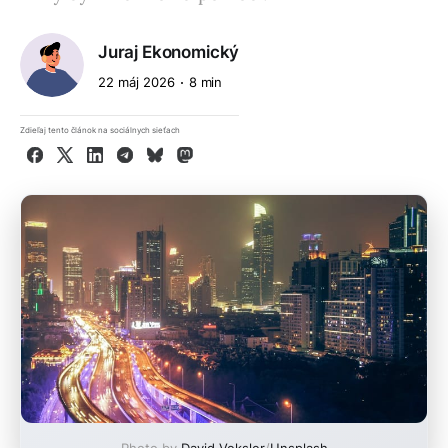
Juraj Ekonomický
22 máj 2026
8 min
Zdieľaj tento článok na sociálnych sieťach
Facebook
X
LinkedIn
Telegram
Bluesky
Mastodon
Photo by
David Veksler
/
Unsplash