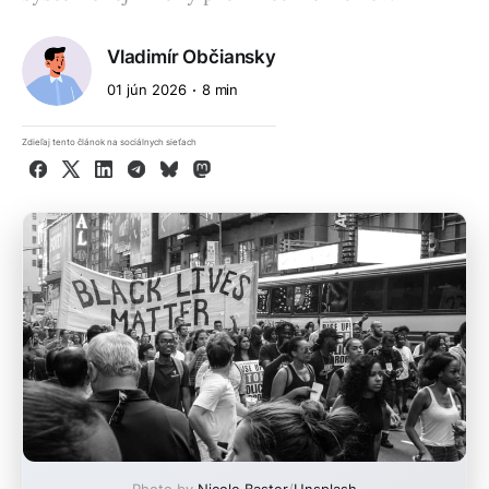
Vladimír Občiansky
01 jún 2026
8 min
Zdieľaj tento článok na sociálnych sieťach
Facebook
X
LinkedIn
Telegram
Bluesky
Mastodon
Photo by
Nicole Baster
/
Unsplash