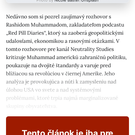
Nedávno som si pozrel zaujímavý rozhovor s
Rashidom Muhammadom, zakladateľom podcastu
„Red Pill Diaries“, ktorý sa zaoberá geopolitickými
udalosťami, ekonomikou a rasovými otázkami. V
tomto rozhovore pre kanál Neutrality Studies
kritizuje Muhammad americkú zahraničnú politiku,
poukazuje na dvojité štandardy a varuje pred
blížiacou sa revolúciou v čiernej Amerike. Jeho
analýza je provokujúca a núti k zamysleniu nad
úlohou USA vo svete a nad systémovými
problémami, ktoré trpia najmä marginalizované
skupiny obyvateľstva.
Tento článok je iba pre