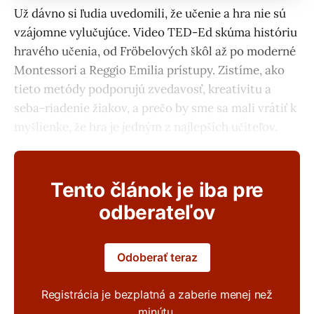
Už dávno si ľudia uvedomili, že učenie a hra nie sú
vzájomne vylučujúce. Video TED-Ed skúma históriu
hravého učenia, od Fröbelových škôl až po moderné
Montessori a Reggio Emilia prístupy. Zistíme, ako
tieto metódy podporujú zvedavosť, kreativitu a
seba-riadenie žiakov, a prečo by sme sa mali vrátiť k
myšlienke, že hra je jedným z najlepších učiteľov.
Tento článok je iba pre
odberateľov
Odoberať teraz
Registrácia je bezplatná a zaberie menej než
minútu.