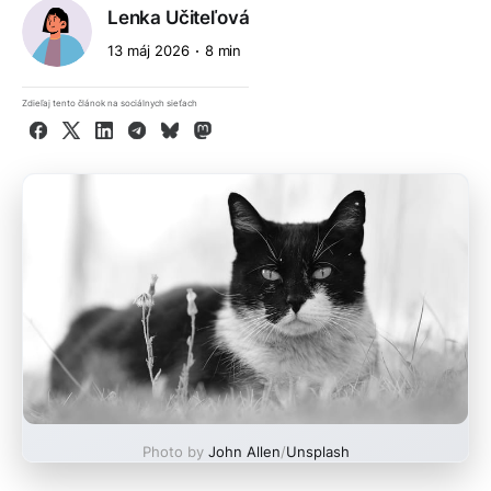
Lenka Učiteľová
13 máj 2026
8 min
Zdieľaj tento článok na sociálnych sieťach
Facebook
X
LinkedIn
Telegram
Bluesky
Mastodon
Photo by
John Allen
/
Unsplash