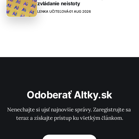
zvládanie neistoty
LENKA UČITEĽOVÁ
01 AUG 2026
Odoberať Altky.sk
Nenechajte si ujsť najnovšie správy. Zaregistrujte sa 
teraz a získajte prístup ku všetkým článkom.