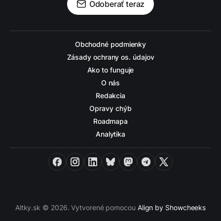
Odoberať teraz
Obchodné podmienky
Zásady ochrany os. údajov
Ako to funguje
O nás
Redakcia
Opravy chýb
Roadmapa
Analytika
Facebook
Instagram
LinkedIn
Bluesky
Mastodon
Telegram
X
Altky.sk © 2026. Vytvorené pomocou
Align by Showcheeks