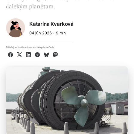
ďalekým planétam.
Katarína Kvarková
04 jún 2026
9 min
Zdieľaj tento článok na sociálnych sieťach
Facebook
X
LinkedIn
Telegram
Bluesky
Mastodon