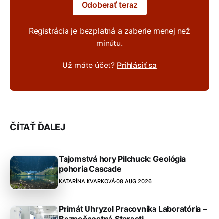
Odoberať teraz
Registrácia je bezplatná a zaberie menej než
minútu.
Už máte účet?
Prihlásiť sa
ČÍTAŤ ĎALEJ
Tajomstvá hory Pilchuck: Geológia
pohoria Cascade
KATARÍNA KVARKOVÁ
08 AUG 2026
Primát Uhryzol Pracovníka Laboratória –
Bezpečnostné Starosti