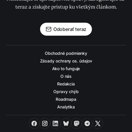
teraz a získajte prístup ku všetkým článkom.
Odoberať teraz
Obchodné podmienky
Zásady ochrany os. údajov
Ako to funguje
O nás
Redakcia
Opravy chýb
Roadmapa
Analytika
Facebook
Instagram
LinkedIn
Bluesky
Mastodon
Telegram
X