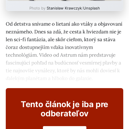
Photo by
Stanisław Krawczyk
/
Unsplash
Od detstva snívame o lietaní ako vtáky a objavovaní
neznámeho. Dnes sa zdá, že cesta k hviezdam nie je
len sci-fi fantázia, ale skôr cieľom, ktorý sa stáva
čoraz dostupnejším vďaka inovatívnym
technológiám. Video od Astrum nám predstavuje
fascinujúci pohľad na budúcnosť vesmírnej plavby a
tie najnovšie vynálezy, ktoré by nás mohli doviesť k
ďalekým planétam a hlboko do galaxie.
Tento článok je iba pre
odberateľov