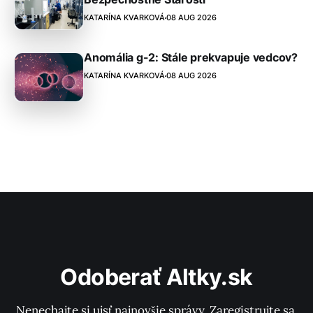
KATARÍNA KVARKOVÁ
08 AUG 2026
Anomália g-2: Stále prekvapuje vedcov?
KATARÍNA KVARKOVÁ
08 AUG 2026
Odoberať Altky.sk
Nenechajte si ujsť najnovšie správy. Zaregistrujte sa 