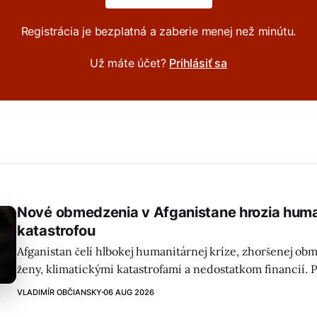
Registrácia je bezplatná a zaberie menej než minútu.
Už máte účet?
Prihlásiť sa
Nové obmedzenia v Afganistane hrozia hum
katastrofou
Afganistan čelí hlbokej humanitárnej kríze, zhoršenej o
ženy, klimatickými katastrofami a nedostatkom financií. P
bezpečnostné riziká situáciu ešte stupňujú.
VLADIMÍR OBČIANSKY
06 AUG 2026