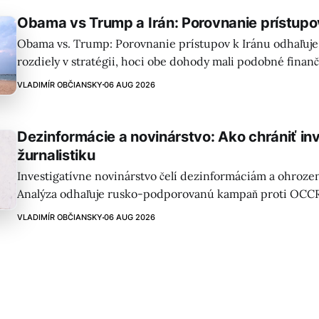
Obama vs Trump a Irán: Porovnanie prístupo
Obama vs. Trump: Porovnanie prístupov k Iránu odhaľuje
rozdiely v stratégii, hoci obe dohody mali podobné finan
Zeihan tvrdí, že Trumpova politika predstavuje „strategi
VLADIMÍR OBČIANSKY
06 AUG 2026
politiku a zanecháva región v chaosu.
Dezinformácie a novinárstvo: Ako chrániť in
žurnalistiku
Investigatívne novinárstvo čelí dezinformáciám a ohroze
Analýza odhaľuje rusko-podporovanú kampaň proti OCCR
potrebu overovania faktov a kritického myslenia v žurnali
VLADIMÍR OBČIANSKY
06 AUG 2026