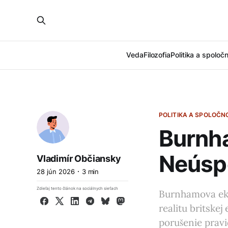
Veda
Filozofia
Politika a spoloč
POLITIKA A SPOLOČN
Burnh
Neúsp
Vladimír Občiansky
28 jún 2026
3 min
Zdieľaj tento článok na sociálnych sieťach
Burnhamova eko
Facebook
X
LinkedIn
Telegram
Bluesky
Mastodon
realitu britskej
porušenie pravi