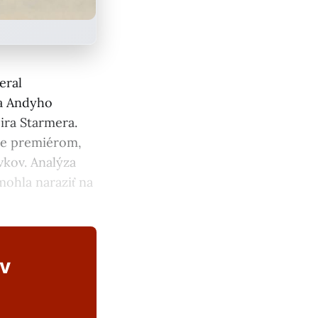
eral
na Andyho
ira Starmera.
ane premiérom,
vkov. Analýza
mohla naraziť na
ov