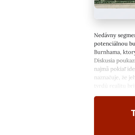
Nedávny segme
potenciálnou bu
Burnhama, ktorý
Diskusia poukaz
najmä pokiaľ id
naznačuje, že je
tvrdú realitu br
T