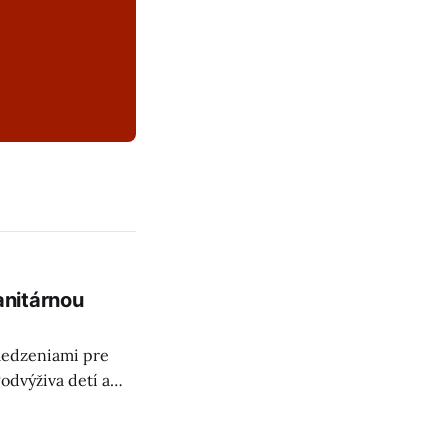
anitárnou
bmedzeniami pre
odvýživa detí a