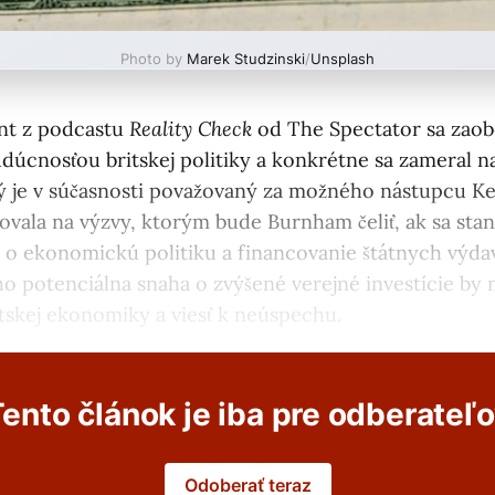
Photo by
Marek Studzinski
/
Unsplash
nt z podcastu
Reality Check
od The Spectator sa zaob
dúcnosťou britskej politiky a konkrétne sa zameral 
 je v súčasnosti považovaný za možného nástupcu Ke
ovala na výzvy, ktorým bude Burnham čeliť, ak sa st
e o ekonomickú politiku a financovanie štátnych výda
ho potenciálna snaha o zvýšené verejné investície by 
itskej ekonomiky a viesť k neúspechu.
ento článok je iba pre odberateľ
Odoberať teraz