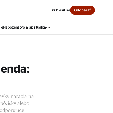
Prihlásiť sa
Odoberať
ie
Náboženstvo a spiritualita
enda:
avky narazia na
 pôžičky alebo
podporujúce