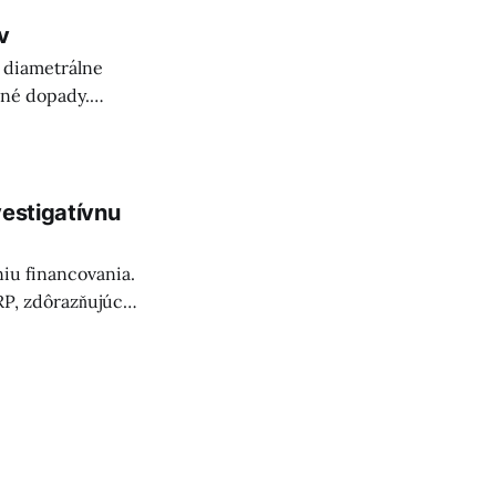
v
 diametrálne
čné dopady.
ckú abdikačnú“
vestigatívnu
niu financovania.
P, zdôrazňujúc
stike.