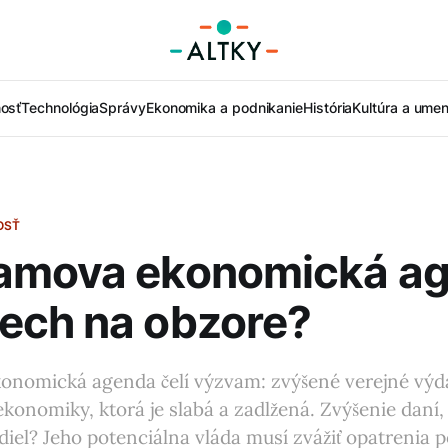
nosť
Technológia
Správy
Ekonomika a podnikanie
História
Kultúra a umen
OSŤ
amova ekonomická ag
ech na obzore?
nomická agenda čelí výzvam: zvýšené verejné výd
 ekonomiky, ktorá je slabá a zadlžená. Zvýšenie daní,
diel? Jeho potenciálna vláda musí zvážiť opatrenia 