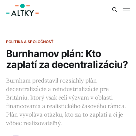
POLITIKA A SPOLOČNOSŤ
Burnhamov plán: Kto
zaplatí za decentralizáciu?
Burnham predstavil rozsiahly plán
decentralizácie a reindustrializácie pre
Britániu, ktorý však čelí výzvam v oblasti
financovania a realistického časového rámca.
Plán vyvoláva otázku, kto za to zaplatí a či je
vôbec realizovateľný.