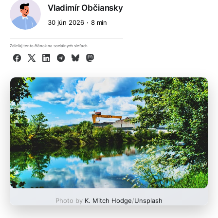
Vladimír Občiansky
30 jún 2026
8 min
Zdieľaj tento článok na sociálnych sieťach
Facebook
X
LinkedIn
Telegram
Bluesky
Mastodon
Photo by
K. Mitch Hodge
/
Unsplash