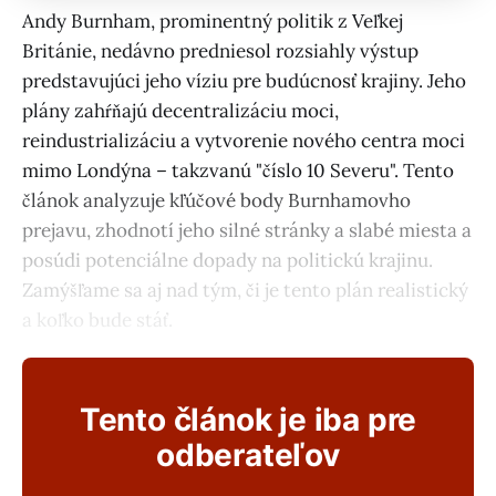
Andy Burnham, prominentný politik z Veľkej
Británie, nedávno predniesol rozsiahly výstup
predstavujúci jeho víziu pre budúcnosť krajiny. Jeho
plány zahŕňajú decentralizáciu moci,
reindustrializáciu a vytvorenie nového centra moci
mimo Londýna – takzvanú "číslo 10 Severu". Tento
článok analyzuje kľúčové body Burnhamovho
prejavu, zhodnotí jeho silné stránky a slabé miesta a
posúdi potenciálne dopady na politickú krajinu.
Zamýšľame sa aj nad tým, či je tento plán realistický
a koľko bude stáť.
Tento článok je iba pre
odberateľov