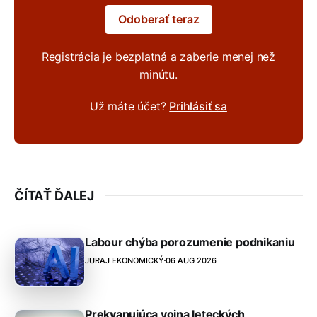
Odoberať teraz
Registrácia je bezplatná a zaberie menej než
minútu.
Už máte účet?
Prihlásiť sa
ČÍTAŤ ĎALEJ
Labour chýba porozumenie podnikaniu
JURAJ EKONOMICKÝ
06 AUG 2026
Prekvapujúca vojna leteckých