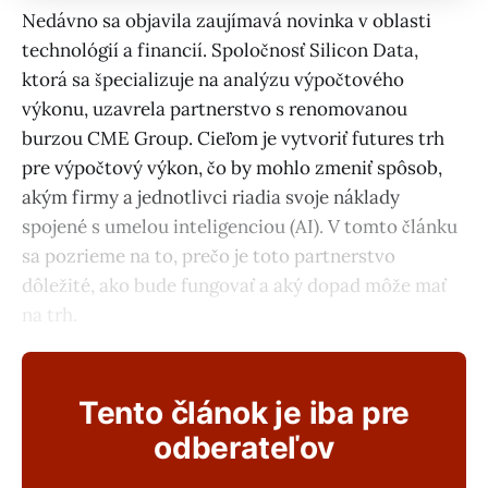
Nedávno sa objavila zaujímavá novinka v oblasti
technológií a financií. Spoločnosť Silicon Data,
ktorá sa špecializuje na analýzu výpočtového
výkonu, uzavrela partnerstvo s renomovanou
burzou CME Group. Cieľom je vytvoriť futures trh
pre výpočtový výkon, čo by mohlo zmeniť spôsob,
akým firmy a jednotlivci riadia svoje náklady
spojené s umelou inteligenciou (AI). V tomto článku
sa pozrieme na to, prečo je toto partnerstvo
dôležité, ako bude fungovať a aký dopad môže mať
na trh.
Tento článok je iba pre
odberateľov