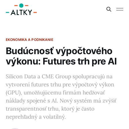
EKONOMIKA A PODNIKANIE
Budúcnosť výpočtového
výkonu: Futures trh pre AI
Silicon Data a CME Group spolupracujú na
vytvorení futures trhu pre výpočtový výkon
(GPU), umožňujúcemu firmám hedžovať
náklady spojené s AI. Nový systém má zvýšiť
transparentnosť trhu, ktorý je často
neprehľadný a volatilný.