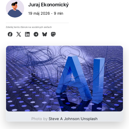
Juraj Ekonomický
19 máj 2026
9 min
Zdieľaj tento článok na sociálnych sieťach
Facebook
X
LinkedIn
Telegram
Bluesky
Mastodon
Photo by
Steve A Johnson
/
Unsplash