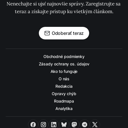
Nenechajte si ujsť najnovšie správy. Zaregistrujte sa 
teraz a získajte prístup ku všetkým článkom.
Odoberať teraz
Obchodné podmienky
Zásady ochrany os. údajov
Ako to funguje
O nás
Redakcia
Opravy chýb
Roadmapa
Analytika
Facebook
Instagram
LinkedIn
Bluesky
Mastodon
Telegram
X