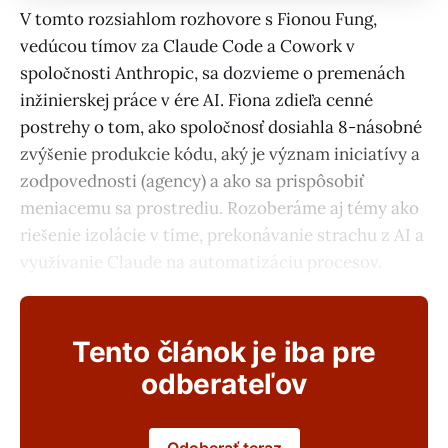
V tomto rozsiahlom rozhovore s Fionou Fung,
vedúcou tímov za Claude Code a Cowork v
spoločnosti Anthropic, sa dozvieme o premenách
inžinierskej práce v ére AI. Fiona zdieľa cenné
postrehy o tom, ako spoločnosť dosiahla 8-násobné
zvýšenie produkcie kódu, aký je význam iniciatívy a
zodpovednosti (agency) a ako sa prispôsobiť
meniacemu sa prostrediu. Rozoberáme aj témy ako
riešenie izolácie v tíme, prekonávanie strachu z AI a
využívanie Claude na automatizáciu procesov.
Tento článok je iba pre
odberateľov
Odoberať teraz