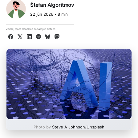
Štefan Algoritmov
22 jún 2026
8 min
Zdieľaj tento článok na sociálnych sieťach
Facebook
X
LinkedIn
Telegram
Bluesky
Mastodon
Photo by
Steve A Johnson
/
Unsplash