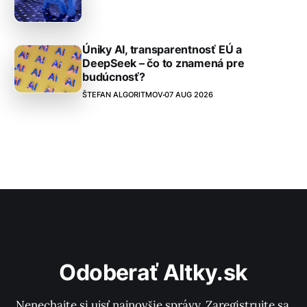
Úniky AI, transparentnosť EÚ a
DeepSeek – čo to znamená pre
budúcnosť?
ŠTEFAN ALGORITMOV
07 AUG 2026
Odoberať Altky.sk
Nenechajte si ujsť najnovšie správy. Zaregistrujte sa 