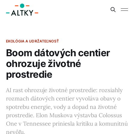
EKOLÓGIA A UDRŽATEĽNOSŤ
Boom dátových centier
ohrozuje životné
prostredie
AI rast ohrozuje životné prostredie: rozsiahly
rozmach dátových centier vyvoláva obavy o
spotrebu energie, vody a dopad na životné
prostredie. Elon Muskova výstavba Colossus
One v Tennessee priniesla kritiku a komunitnú
nevôľu.