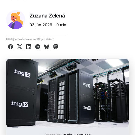
Zuzana Zelená
03 jún 2026
9 min
Zdieľaj tento článok na sociálnych sieťach
Facebook
X
LinkedIn
Telegram
Bluesky
Mastodon
Photo by
imgix
/
Unsplash