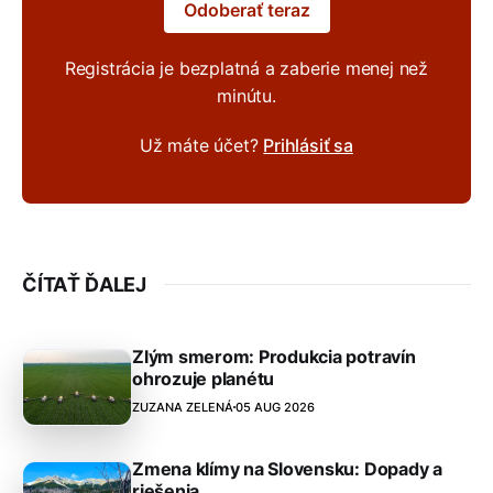
Odoberať teraz
Registrácia je bezplatná a zaberie menej než
minútu.
Už máte účet?
Prihlásiť sa
ČÍTAŤ ĎALEJ
Zlým smerom: Produkcia potravín
ohrozuje planétu
ZUZANA ZELENÁ
05 AUG 2026
Zmena klímy na Slovensku: Dopady a
riešenia