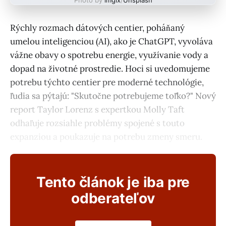
Rýchly rozmach dátových centier, poháňaný
umelou inteligenciou (AI), ako je ChatGPT, vyvoláva
vážne obavy o spotrebu energie, využívanie vody a
dopad na životné prostredie. Hoci si uvedomujeme
potrebu týchto centier pre moderné technológie,
ľudia sa pýtajú: "Skutočne potrebujeme toľko?" Nový
report Taylor Lorenz s expertkou Molly Taft
odhaľuje rozsiahle problémy spojené s touto
expanziou a poukazuje na potrebu zmeny smeru.
Tento článok je iba pre
odberateľov